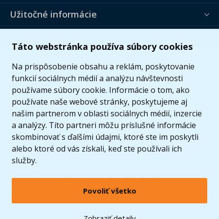
Užitočné informácie
Ponuka
Táto webstránka používa súbory cookies
Na prispôsobenie obsahu a reklám, poskytovanie
funkcií sociálnych médií a analýzu návštevnosti
používame súbory cookie. Informácie o tom, ako
používate naše webové stránky, poskytujeme aj
našim partnerom v oblasti sociálnych médií, inzercie
a analýzy. Títo partneri môžu príslušné informácie
skombinovať s ďalšími údajmi, ktoré ste im poskytli
alebo ktoré od vás získali, keď ste používali ich
služby.
© 2005 - 2026 Copyright 4kids.sk
Povoliť všetko
LEGO, logo LEGO a minifigúrka sú ochrannými známkami spoločnosti LEGO Group. ©
2024 The LEGO Group.
Tieto internetové stránky používajú súbory cookie. Viac informácií
tu
.
Zobraziť detaily