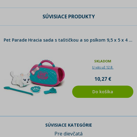
SÚVISIACE PRODUKTY
Pet Parade Hracia sada s taštičkou a so psíkom 9,5 x 5 x 4 cm
SKLADOM
U vás už 12.8.
10,27 €
Do košíka
SÚVISIACE KATEGÓRIE
Pre dievčatá