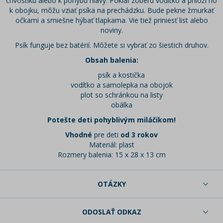
chvostíku alebo k pohybu hlavy. Pokiaľ zoberú vodítko a priloží ho
k obojku, môžu vziať psíka na prechádzku. Bude pekne žmurkať
očkami a smiešne hýbať tlapkama. Vie tiež priniesť list alebo
noviny.
Psík funguje bez batérií. Môžete si vybrať zo šiestich druhov.
Obsah balenia:
psík a kostička
vodítko a samolepka na obojok
plot so schránkou na listy
obálka
Potešte deti pohyblivým miláčikom!
Vhodné
pre deti
od 3 rokov
Materiál: plast
Rozmery balenia: 15 x 28 x 13 cm
OTÁZKY
ODOSLAŤ ODKAZ