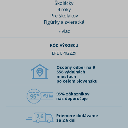
Školáčky
4 roky
Pre školákov
Figúrky a zvieratká
viac
»
KÓD VÝROBCU
EPE EP02229
Osobný odber na 9
556 výdajných
miestach
po celom Slovensku
95% zákazníkov
95
nás doporučuje
2,6
Priemere dodávame
za 2,6 dni