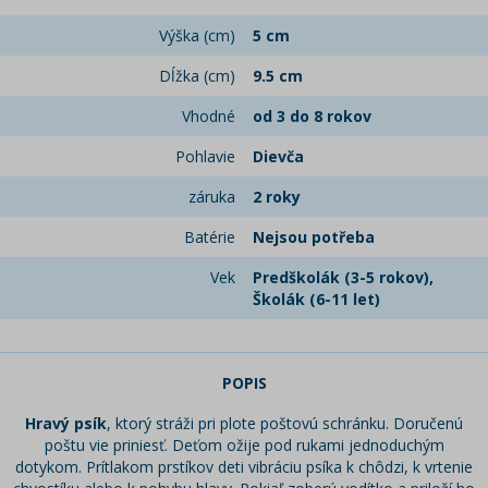
Výška (cm)
5 cm
Dĺžka (cm)
9.5 cm
Vhodné
od 3 do 8 rokov
Pohlavie
Dievča
záruka
2 roky
Batérie
Nejsou potřeba
Vek
Predškolák (3-5 rokov),
Školák (6-11 let)
POPIS
Hravý psík
, ktorý stráži pri plote poštovú schránku. Doručenú
poštu vie priniesť. Deťom ožije pod rukami jednoduchým
dotykom. Prítlakom prstíkov deti vibráciu psíka k chôdzi, k vrtenie