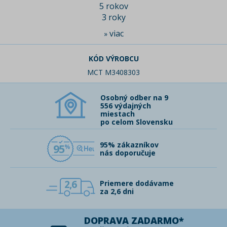
5 rokov
3 roky
viac
»
KÓD VÝROBCU
MCT M3408303
Osobný odber na 9
556 výdajných
miestach
po celom Slovensku
95% zákazníkov
95
nás doporučuje
2,6
Priemere dodávame
za 2,6 dni
DOPRAVA ZADARMO*