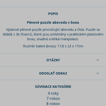
POPIS
Pěnové puzzle abeceda v boxu
Výukové pěnové puzzle procvičující abecedu a čísla. Puzzle se
skládá z 36 čtverců, které jsou umístněny v praktickém plastovém
boxu, snadná a lehká manipulace.
Rozměr balení (boxu): 17,8 x 23 x 17cm
OTÁZKY
ODOSLAŤ ODKAZ
SÚVISIACE KATEGÓRIE
4 roky
7 rokov
8 rokov