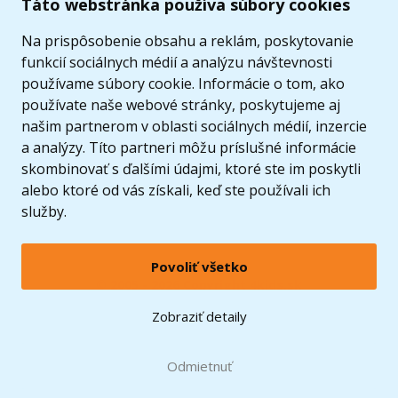
Táto webstránka používa súbory cookies
Ponuka
Na prispôsobenie obsahu a reklám, poskytovanie
funkcií sociálnych médií a analýzu návštevnosti
používame súbory cookie. Informácie o tom, ako
používate naše webové stránky, poskytujeme aj
našim partnerom v oblasti sociálnych médií, inzercie
a analýzy. Títo partneri môžu príslušné informácie
skombinovať s ďalšími údajmi, ktoré ste im poskytli
alebo ktoré od vás získali, keď ste používali ich
služby.
Povoliť všetko
© 2005 - 2026 Copyright 4kids.sk
LEGO, logo LEGO a minifigúrka sú ochrannými známkami spoločnosti LEGO Group. ©
Zobraziť detaily
2024 The LEGO Group.
Tieto internetové stránky používajú súbory cookie. Viac informácií
tu
.
Doprava zadarmo
Odmietnuť
pri nákupe od
60 €*
Zobraziť verziu pre desktop
Hračky môžete mať už
12.8.