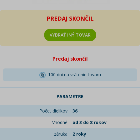
PREDAJ SKONČIL
VYBRAŤ INÝ TOVAR
Predaj skončil
100 dní na vrátenie tovaru
PARAMETRE
Počet dielikov
36
Vhodné
od 3 do 8 rokov
záruka
2 roky