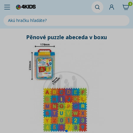
0
Pěnové puzzle abeceda v boxu