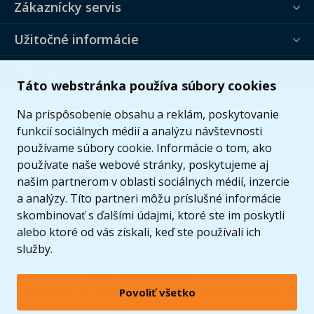
Zákaznícky servis
Užitočné informácie
Ponuka
Táto webstránka používa súbory cookies
Na prispôsobenie obsahu a reklám, poskytovanie
funkcií sociálnych médií a analýzu návštevnosti
používame súbory cookie. Informácie o tom, ako
používate naše webové stránky, poskytujeme aj
našim partnerom v oblasti sociálnych médií, inzercie
a analýzy. Títo partneri môžu príslušné informácie
skombinovať s ďalšími údajmi, ktoré ste im poskytli
alebo ktoré od vás získali, keď ste používali ich
služby.
© 2005 - 2026 Copyright 4kids.sk
Povoliť všetko
LEGO, logo LEGO a minifigúrka sú ochrannými známkami spoločnosti LEGO Group. ©
2024 The LEGO Group.