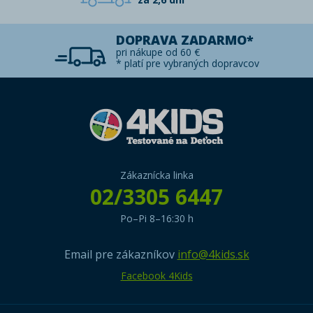
DOPRAVA ZADARMO*
pri nákupe od 60 €
* platí pre vybraných dopravcov
Zákaznícka linka
02/3305 6447
Po–Pi 8–16:30 h
Email pre zákazníkov
info@4kids.sk
Facebook 4Kids