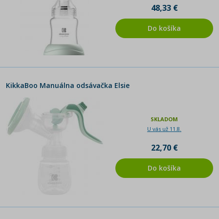
48,33 €
Do košíka
KikkaBoo Manuálna odsávačka Elsie
SKLADOM
U vás už 11.8.
22,70 €
Do košíka