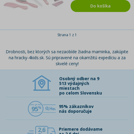
Do košíka
Strana 1 z 1
Drobnosti, bez ktorých sa nezaobíde žiadna maminka, zakúpite
na hracky-4kids.sk. Sú pripravené na okamžitú expedíciu a za
skvelé ceny!
Osobný odber na 9
513 výdajných
miestach
po celom Slovensku
95% zákazníkov
95
nás doporučuje
2,6
Priemere dodávame
za 2,6 dni