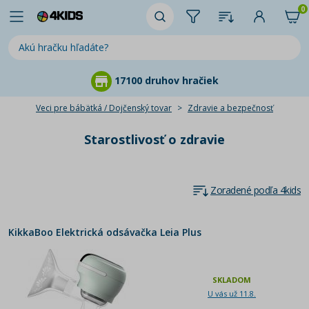
0
17100 druhov hračiek
Veci pre bábätká / Dojčenský tovar
Zdravie a bezpečnosť
Starostlivosť o zdravie
Zoradené podľa 4kids
KikkaBoo Elektrická odsávačka Leia Plus
SKLADOM
U vás už 11.8.