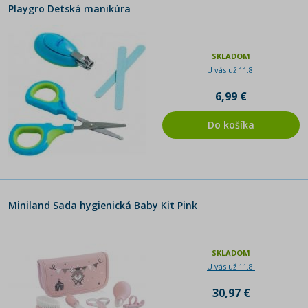
Playgro Detská manikúra
SKLADOM
U vás už 11.8.
6,99 €
Do košíka
Miniland Sada hygienická Baby Kit Pink
SKLADOM
U vás už 11.8.
30,97 €