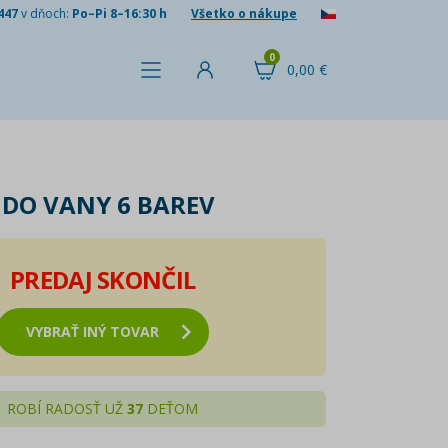
447
v dňoch:
Po–Pi 8–16:30 h
Všetko o nákupe
0
0,00 €
 DO VANY 6 BAREV
PREDAJ SKONČIL
VYBRAŤ INÝ TOVAR
ROBÍ RADOSŤ UŽ
37
DEŤOM