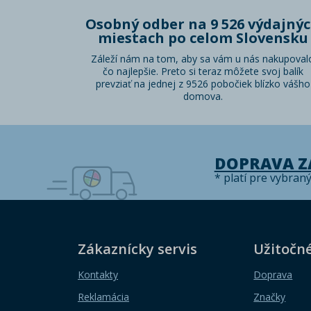
Osobný odber na 9 526 výdajný
miestach po celom Slovensku
Záleží nám na tom, aby sa vám u nás nakupoval
čo najlepšie. Preto si teraz môžete svoj balík
prevziať na jednej z 9526 pobočiek blízko vášho
domova.
DOPRAVA 
* platí pre vybran
Zákaznícky servis
Užitočn
Kontakty
Doprava
Reklamácia
Značky