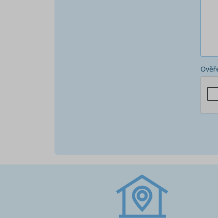
Ověře