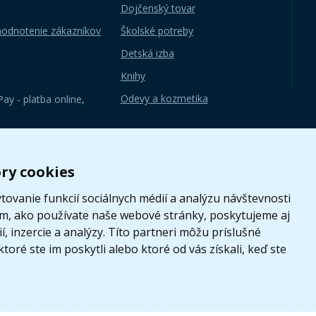
Dojčenský tovar
hodnotenie zákazníkov
Školské potreby
Detská izba
Knihy
Odevy a kozmetika
ay - platba online
,
ry cookies
ovanie funkcií sociálnych médií a analýzu návštevnosti
om, ako používate naše webové stránky, poskytujeme aj
, inzercie a analýzy. Títo partneri môžu príslušné
toré ste im poskytli alebo ktoré od vás získali, keď ste
sk
|
LEGO, logo LEGO a minifigúrka sú ochrannými známkami spoločnosti LEG