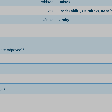
Pohlavie
Unisex
Vek
Predškolák (3-5 rokov), Batoľa
záruka
2 roky
 pre odpoveď *
o
ka *