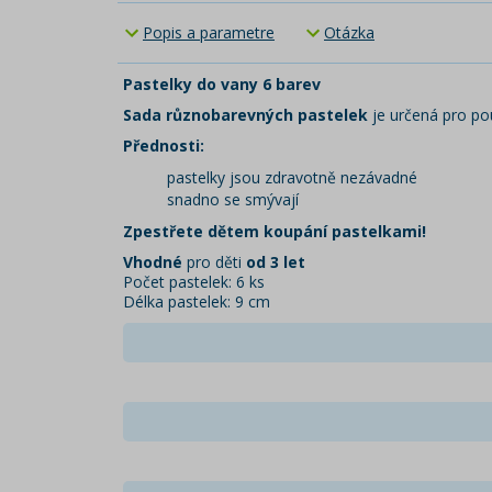
Popis a parametre
Otázka
Pastelky do vany 6 barev
Sada různobarevných pastelek
je určená pro po
Přednosti:
pastelky jsou zdravotně nezávadné
snadno se smývají
Zpestřete dětem koupání pastelkami!
Vhodné
pro děti
od 3 let
Počet pastelek: 6 ks
Délka pastelek: 9 cm