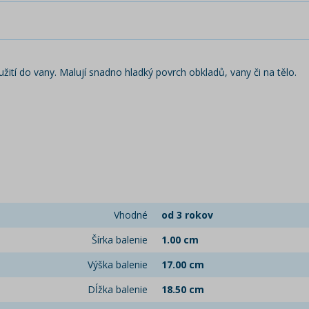
užití do vany. Malují snadno hladký povrch obkladů, vany či na tělo.
Vhodné
od 3 rokov
Šírka balenie
1.00 cm
Výška balenie
17.00 cm
Dĺžka balenie
18.50 cm