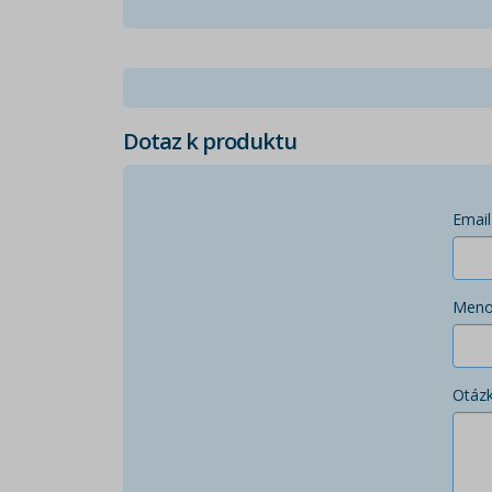
Dotaz k produktu
Email
Men
Otáz