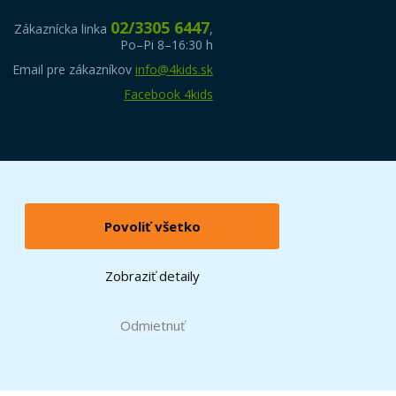
02/3305 6447
Zákaznícka linka
,
Po–Pi 8–16:30 h
Email pre zákazníkov
info@4kids.sk
Facebook 4kids
Povoliť všetko
Zobraziť detaily
Odmietnuť
O Group. © 2024 The LEGO Group.