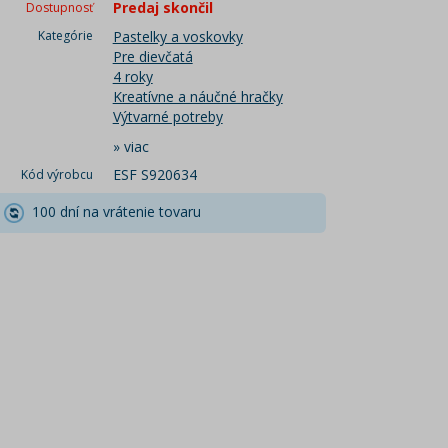
Predaj skončil
Dostupnosť
Kategórie
Pastelky a voskovky
Pre dievčatá
4 roky
Kreatívne a náučné hračky
Výtvarné potreby
»
viac
ESF S920634
Kód výrobcu
100 dní na vrátenie tovaru