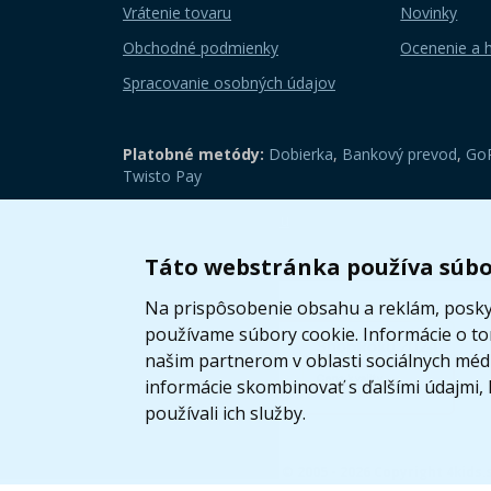
Vrátenie tovaru
Novinky
Obchodné podmienky
Ocenenie a 
Spracovanie osobných údajov
Platobné metódy:
Dobierka
,
Bankový prevod
,
GoP
Twisto Pay
Zobraziť mobilnú verziu
Táto webstránka používa súbo
Na prispôsobenie obsahu a reklám, poskyt
používame súbory cookie. Informácie o t
našim partnerom v oblasti sociálnych médií
informácie skombinovať s ďalšími údajmi, k
používali ich služby.
© 2005 - 2026 Copyright 4kids.