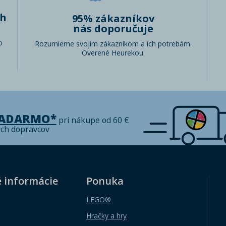
ch
95% zákazníkov
nás doporučuje
o
Rozumieme svojim zákazníkom a ich potrebám.
Overené Heurekou.
ZADARMO*
pri nákupe od 60 €
ých dopravcov
é informácie
Ponuka
LEGO®
Hračky a hry