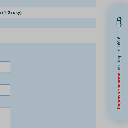
 (1-2 roky)
60 €
pri nákupe od
Doprava zadarmo