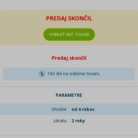
PREDAJ SKONČIL
VYBRAŤ INÝ TOVAR
Predaj skončil
100 dní na vrátenie tovaru
PARAMETRE
Vhodné
od 4 rokov
záruka
2 roky