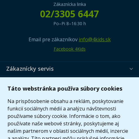
Zákaznícka linka
02/3305 6447
Po–Pi 8–16:30 h
Email pre zákazníkov
info@4kids.sk
Facebook 4Kids
Zákaznícky servis
Užitočné informácie
Táto webstránka používa súbory cookies
Ponuka
Na prispôsobenie obsahu a reklám, poskytovanie
funkcií sociálnych médií a analýzu návštevnosti
používame súbory cookie. Informácie o tom, ako
používate naše webové stránky, poskytujeme aj
našim partnerom v oblasti sociálnych médií, inzercie
a analýzy. Títo partneri môžu príslušné informácie