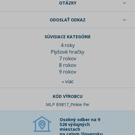
OTÁZKY
ODOSLAŤ ODKAZ
SÚVISIACE KATEGÓRIE
4 roky
Plyšové hračky
7 rokov
8 rokov
9 rokov
viac
»
KÓD VÝROBCU
MLP B9817_Pinkie Pie
Osobný odber na 9
526 výdajných
miestach
po celom Slovensku