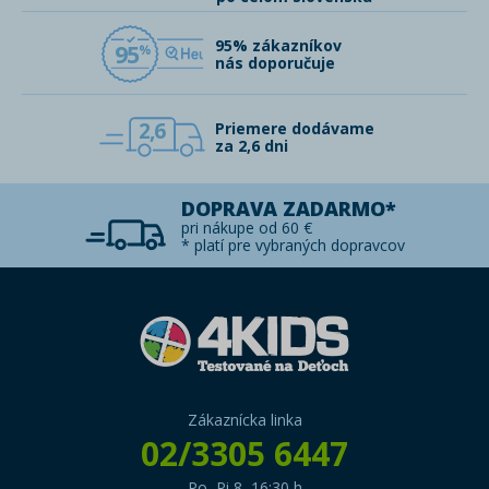
95% zákazníkov
95
nás doporučuje
2,6
Priemere dodávame
za 2,6 dni
DOPRAVA ZADARMO*
pri nákupe od 60 €
* platí pre vybraných dopravcov
Zákaznícka linka
02/3305 6447
Po–Pi 8–16:30 h