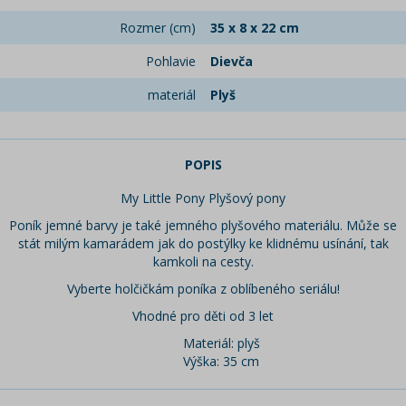
Rozmer (cm)
35 x 8 x 22 cm
Pohlavie
Dievča
materiál
Plyš
POPIS
My Little Pony Plyšový pony
Poník jemné barvy je také jemného plyšového materiálu. Může se
stát milým kamarádem jak do postýlky ke klidnému usínání, tak
kamkoli na cesty.
Vyberte holčičkám poníka z oblíbeného seriálu!
Vhodné pro děti od 3 let
Materiál: plyš
Výška: 35 cm