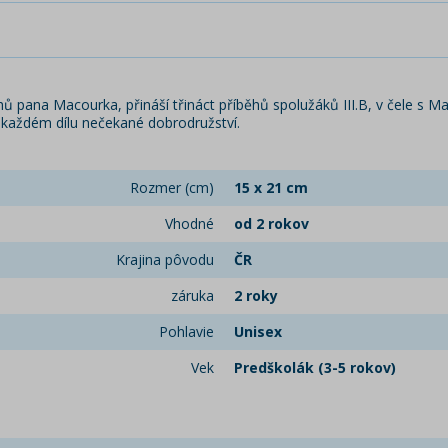
hů pana Macourka, přináší třináct příběhů spolužáků III.B, v čele s M
v každém dílu nečekané dobrodružství.
Rozmer (cm)
15 x 21 cm
Vhodné
od 2 rokov
Krajina pôvodu
ČR
záruka
2 roky
Pohlavie
Unisex
Vek
Predškolák (3-5 rokov)