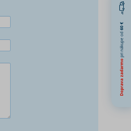
60 €
pri nákupe od
Doprava zadarmo