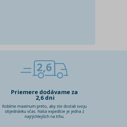
2,6
Priemere dodávame za
2,6 dni
Robíme maximum preto, aby ste dostali svoju
objednávku včas. Naša expedície je jedna z
najrýchlejších na trhu.