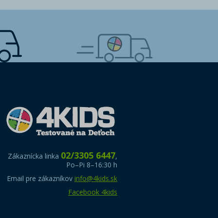
02/3305 6447
Zákaznícka linka
,
Po–Pi 8–16:30 h
Email pre zákazníkov
info@4kids.sk
Facebook 4kids