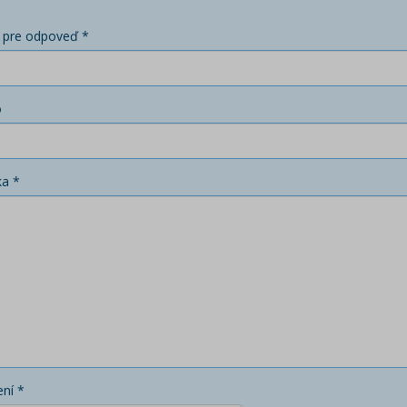
 pre odpoveď *
o
ka *
ní *