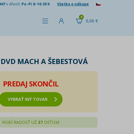
447
v dňoch:
Po–Pi 8–16:30 h
Všetko o nákupe
0
0,00 €
DVD MACH A ŠEBESTOVÁ
PREDAJ SKONČIL
VYBRAŤ INÝ TOVAR
ROBÍ RADOSŤ UŽ
37
DEŤOM