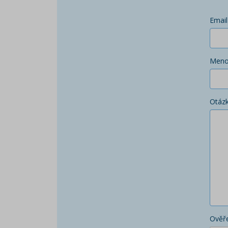
Email
Men
Otáz
Ověře