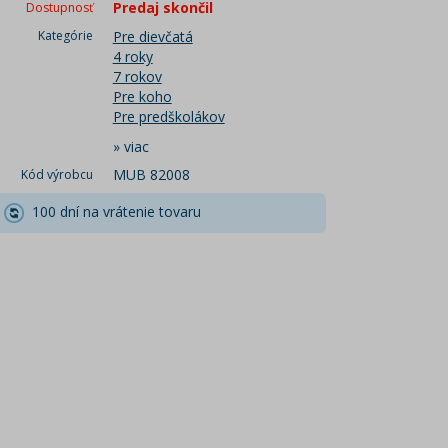
Predaj skončil
Dostupnosť
Kategórie
Pre dievčatá
4 roky
7 rokov
Pre koho
Pre predškolákov
»
viac
MUB 82008
Kód výrobcu
100 dní na vrátenie tovaru