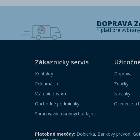
DOPRAVA 
* platí pre vybran
Zákaznícky servis
Užitočn
Kontakty
Doprava
Reklamácia
Značky
Vrátenie tovaru
Novinky
Obchodné podmienky
Ocenenie a 
Spracovanie osobných údajov
Platobné metódy:
Dobierka
,
Bankový prevod
,
GoP