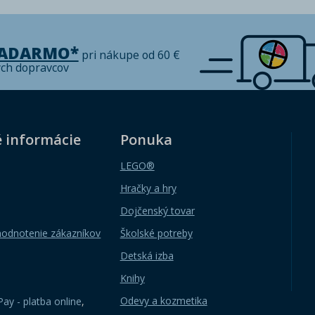
ZADARMO*
pri nákupe od 60 €
ých dopravcov
é informácie
Ponuka
LEGO®
Hračky a hry
Dojčenský tovar
hodnotenie zákazníkov
Školské potreby
Detská izba
Knihy
Odevy a kozmetika
ay - platba online
,