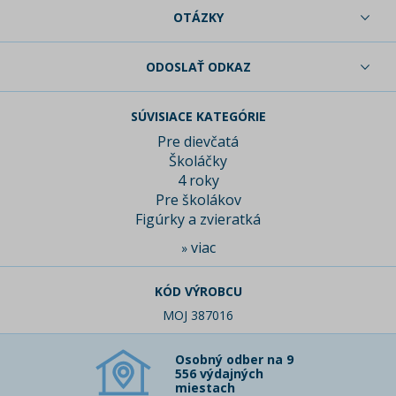
OTÁZKY
ODOSLAŤ ODKAZ
SÚVISIACE KATEGÓRIE
Pre dievčatá
Školáčky
4 roky
Pre školákov
Figúrky a zvieratká
viac
»
KÓD VÝROBCU
MOJ 387016
Osobný odber na 9
556 výdajných
miestach