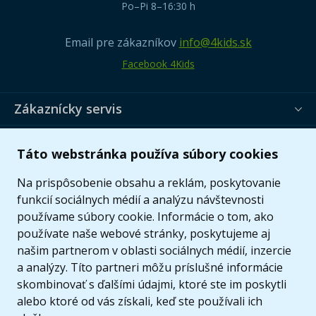
Po–Pi 8–16:30 h
Email pre zákazníkov
info@4kids.sk
Facebook 4Kids
Zákaznícky servis
Užitočné informácie
Táto webstránka používa súbory cookies
Ponuka
Na prispôsobenie obsahu a reklám, poskytovanie
funkcií sociálnych médií a analýzu návštevnosti
používame súbory cookie. Informácie o tom, ako
používate naše webové stránky, poskytujeme aj
našim partnerom v oblasti sociálnych médií, inzercie
a analýzy. Títo partneri môžu príslušné informácie
skombinovať s ďalšími údajmi, ktoré ste im poskytli
alebo ktoré od vás získali, keď ste používali ich