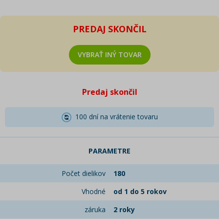
PREDAJ SKONČIL
VYBRAŤ INÝ TOVAR
Predaj skončil
100 dní na vrátenie tovaru
PARAMETRE
Počet dielikov
180
Vhodné
od 1 do 5 rokov
záruka
2 roky