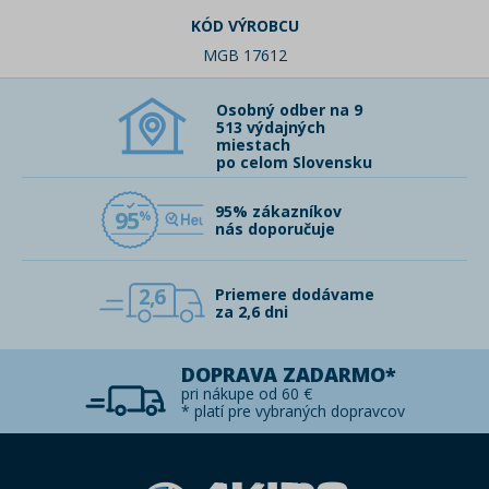
KÓD VÝROBCU
MGB 17612
Osobný odber na 9
513 výdajných
miestach
po celom Slovensku
95% zákazníkov
95
nás doporučuje
2,6
Priemere dodávame
za 2,6 dni
DOPRAVA ZADARMO*
pri nákupe od 60 €
* platí pre vybraných dopravcov