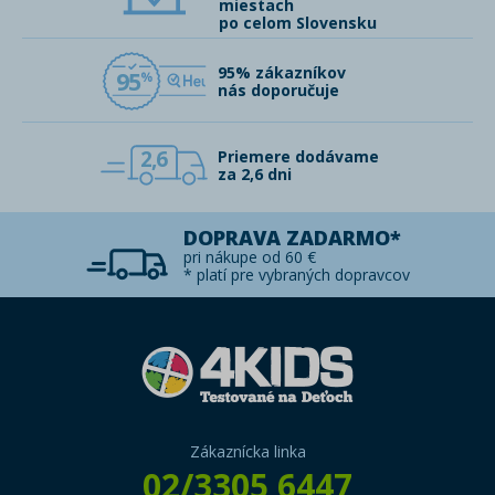
miestach
po celom Slovensku
95% zákazníkov
95
nás doporučuje
2,6
Priemere dodávame
za 2,6 dni
DOPRAVA ZADARMO*
pri nákupe od 60 €
* platí pre vybraných dopravcov
Zákaznícka linka
02/3305 6447