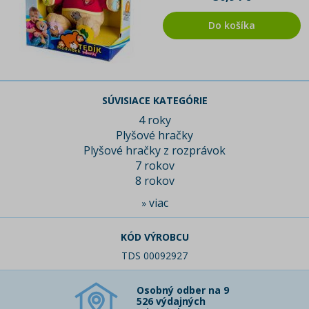
Do košíka
SÚVISIACE KATEGÓRIE
4 roky
Plyšové hračky
Plyšové hračky z rozprávok
7 rokov
8 rokov
viac
»
KÓD VÝROBCU
TDS 00092927
Osobný odber na 9
526 výdajných