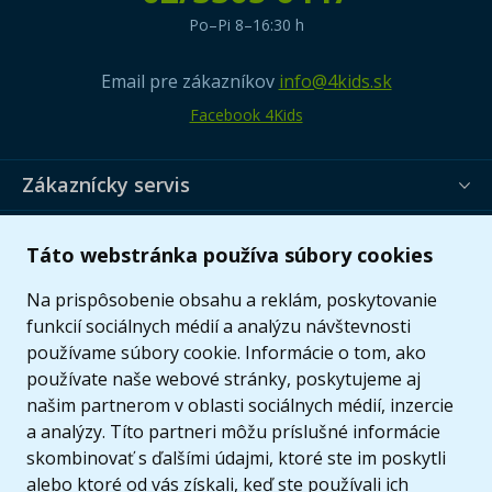
Po–Pi 8–16:30 h
Email pre zákazníkov
info@4kids.sk
Facebook 4Kids
Zákaznícky servis
Užitočné informácie
Táto webstránka používa súbory cookies
Ponuka
Na prispôsobenie obsahu a reklám, poskytovanie
funkcií sociálnych médií a analýzu návštevnosti
používame súbory cookie. Informácie o tom, ako
používate naše webové stránky, poskytujeme aj
našim partnerom v oblasti sociálnych médií, inzercie
a analýzy. Títo partneri môžu príslušné informácie
skombinovať s ďalšími údajmi, ktoré ste im poskytli
alebo ktoré od vás získali, keď ste používali ich