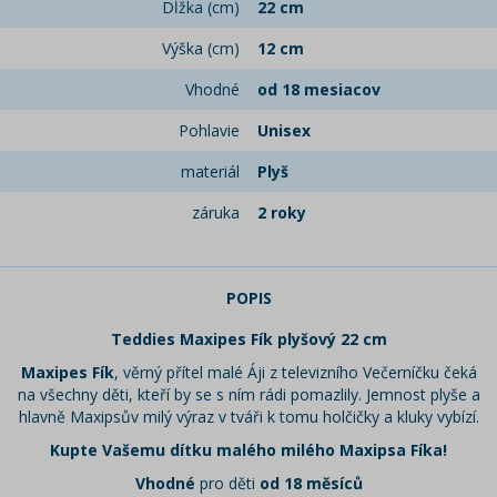
Dĺžka (cm)
22 cm
Výška (cm)
12 cm
Vhodné
od 18 mesiacov
Pohlavie
Unisex
materiál
Plyš
záruka
2 roky
POPIS
Teddies Maxipes Fík plyšový 22 cm
Maxipes Fík
,
věrný přítel malé Áji z televizního Večerníčku čeká
na všechny děti, kteří by se s ním rádi pomazlily. Jemnost plyše a
hlavně Maxipsův milý výraz v tváři k tomu holčičky a kluky vybízí.
Kupte Vašemu dítku malého milého Maxipsa Fíka!
Vhodné
pro děti
od 18 měsíců