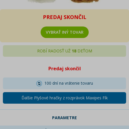
PREDAJ SKONČIL
VYBRAŤ INÝ TOVAR
ROBÍ RADOSŤ UŽ
18
DEŤOM
Predaj skončil
100 dní na vrátenie tovaru
Ďalšie Plyšové hračky z rozprávok Maxipes Fík
PARAMETRE