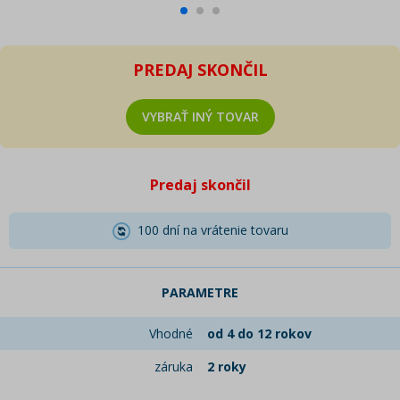
PREDAJ SKONČIL
VYBRAŤ INÝ TOVAR
Predaj skončil
100 dní na vrátenie tovaru
PARAMETRE
Vhodné
od 4 do 12 rokov
záruka
2 roky