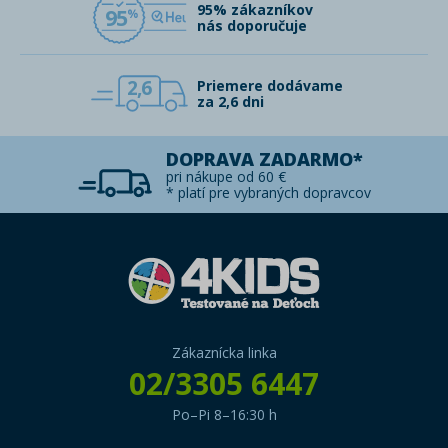
95% zákazníkov
95
nás doporučuje
2,6
Priemere dodávame
za 2,6 dni
DOPRAVA ZADARMO*
pri nákupe od 60 €
* platí pre vybraných dopravcov
Zákaznícka linka
02/3305 6447
Po–Pi 8–16:30 h