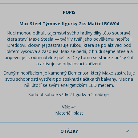
POPIS
Max Steel Týmové figurky 2ks Mattel BCW04
Kluci mohou odhalit tajemství svého hrdiny díky této soupravě,
která staví Maxe Steela — tváří v tvář jeho odvěkému nepříteli
Dreddovi. Zlosyn jej zastrašuje rukou, která se po aktivaci pod
loktem vysouvá a zasouvá. Max se nedá, z hrudi sejme Steela a
připevní jej k odnímatelné pušce. Díky tornu se stane z pušky štít
a aktivuje se odpalovací zařízení.
Druhým nepřítelem je kamenný Elementor, který Maxe zastrašuje
svou schopností vystřelit po stisknutí tlačítka tři balvany. Max na
něj útočí se svým energetickým LED mečem.
Sada obsahuje vždy 2 figurky a 2 náboje.
Věk: 4+
Materiál: plast
OTÁZKY