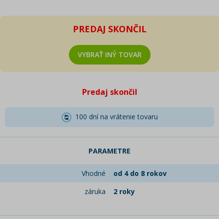
PREDAJ SKONČIL
VYBRAŤ INÝ TOVAR
Predaj skončil
100 dní na vrátenie tovaru
PARAMETRE
Vhodné
od 4 do 8 rokov
záruka
2 roky