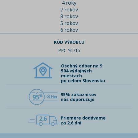
4 roky
7 rokov
8 rokov
5 rokov
6 rokov
KÓD VÝROBCU
PPC Y6715
Osobný odber na 9
504 výdajných
miestach
po celom Slovensku
95% zákazníkov
95
nás doporučuje
2,6
Priemere dodávame
za 2,6 dni