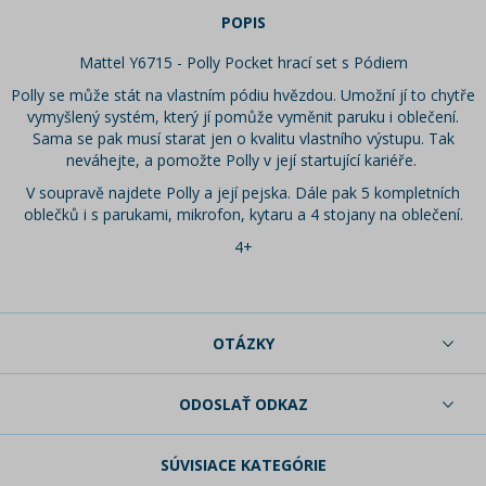
POPIS
Mattel Y6715 - Polly Pocket hrací set s Pódiem
Polly se může stát na vlastním pódiu hvězdou. Umožní jí to chytře
vymyšlený systém, který jí pomůže vyměnit paruku i oblečení.
Sama se pak musí starat jen o kvalitu vlastního výstupu. Tak
neváhejte, a pomožte Polly v její startující kariéře.
V soupravě najdete Polly a její pejska. Dále pak 5 kompletních
oblečků i s parukami, mikrofon, kytaru a 4 stojany na oblečení.
4+
OTÁZKY
ODOSLAŤ ODKAZ
SÚVISIACE KATEGÓRIE