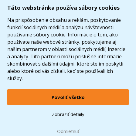
Užitočné informácie
Táto webstránka používa súbory cookies
Ponuka
Na prispôsobenie obsahu a reklám, poskytovanie
funkcií sociálnych médií a analýzu návštevnosti
používame súbory cookie. Informácie o tom, ako
používate naše webové stránky, poskytujeme aj
našim partnerom v oblasti sociálnych médií, inzercie
a analýzy. Títo partneri môžu príslušné informácie
skombinovať s ďalšími údajmi, ktoré ste im poskytli
alebo ktoré od vás získali, keď ste používali ich
služby.
Povoliť všetko
© 2005 - 2026 Copyright 4kids.sk
LEGO, logo LEGO a minifigúrka sú ochrannými známkami spoločnosti LEGO Group. ©
Zobraziť detaily
2024 The LEGO Group.
Tieto internetové stránky používajú súbory cookie. Viac informácií
tu
.
Doprava zadarmo
Odmietnuť
pri nákupe od
60 €*
Zobraziť verziu pre desktop