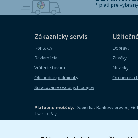
* platí pre vybran
Zákaznícky servis
Užitočn
Kontakty
Doprava
Reklamácia
Značky
Vrátenie tovaru
Novinky
Obchodné podmienky
Ocenenie a 
Spracovanie osobných údajov
Platobné metódy:
Dobierka
,
Bankový prevod
,
GoP
Twisto Pay
Zobraziť mobilnú verziu