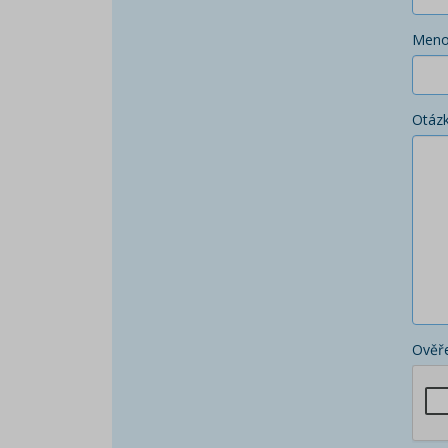
Men
Otáz
Ověře