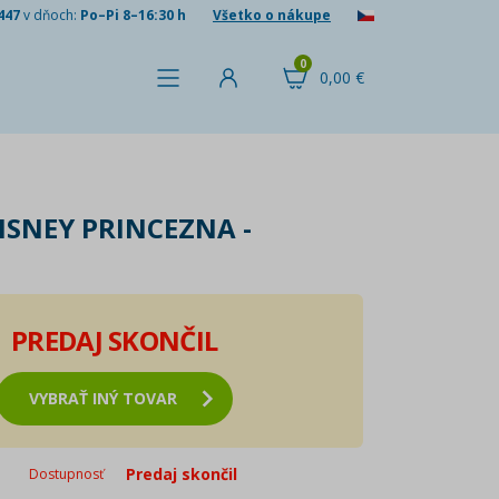
447
v dňoch:
Po–Pi 8–16:30 h
Všetko o nákupe
0
0,00 €
ISNEY PRINCEZNA -
PREDAJ SKONČIL
VYBRAŤ INÝ TOVAR
Predaj skončil
Dostupnosť