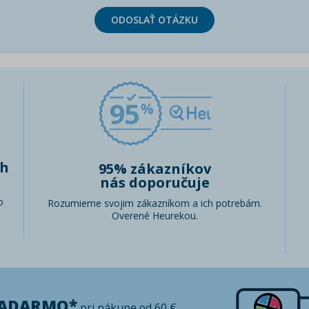
ODOSLAŤ OTÁZKU
95
ch
95% zákazníkov
nás doporučuje
o
Rozumieme svojim zákazníkom a ich potrebám.
Overené Heurekou.
ZADARMO*
pri nákupe od 60 €