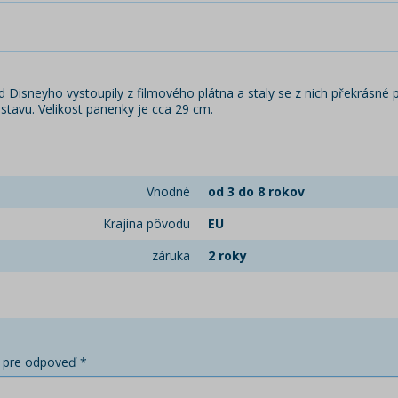
 Disneyho vystoupily z filmového plátna a staly se z nich překrásné pa
stavu. Velikost panenky je cca 29 cm.
Vhodné
od 3 do 8 rokov
Krajina pôvodu
EU
záruka
2 roky
 pre odpoveď *