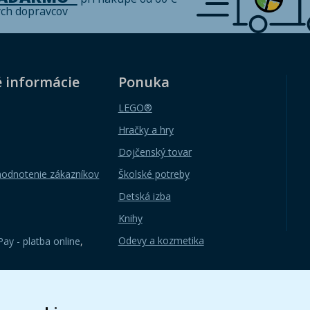
ých dopravcov
é informácie
Ponuka
LEGO®
Hračky a hry
Dojčenský tovar
hodnotenie zákazníkov
Školské potreby
Detská izba
Knihy
Odevy a kozmetika
ay - platba online
,