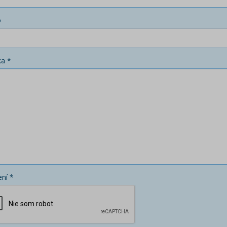
o
ka *
ní *