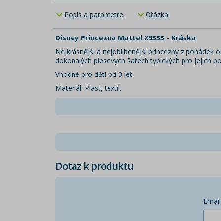
Popis a parametre
Otázka
Disney Princezna Mattel X9333 - Kráska
Nejkrásnější a nejoblíbenější princezny z pohádek od
dokonalých plesových šatech typických pro jejich po
Vhodné pro děti od 3 let.
Materiál: Plast, textil.
Dotaz k produktu
Email