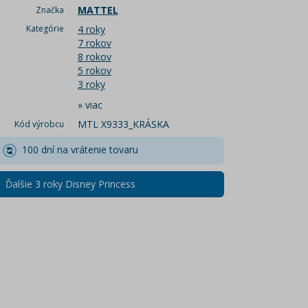
MATTEL
Značka
Kategórie
4 roky
7 rokov
8 rokov
5 rokov
3 roky
»
viac
MTL X9333_KRÁSKA
Kód výrobcu
100 dní na vrátenie tovaru
Ďalšie 3 roky Disney Princess