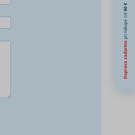
60 €
pri nákupe od
Doprava zadarmo