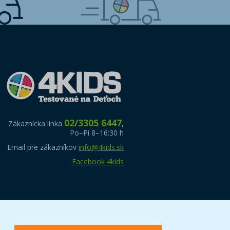
02/3305 6447
Zákaznícka linka
,
Po–Pi 8–16:30 h
Email pre zákazníkov
info@4kids.sk
Facebook 4kids