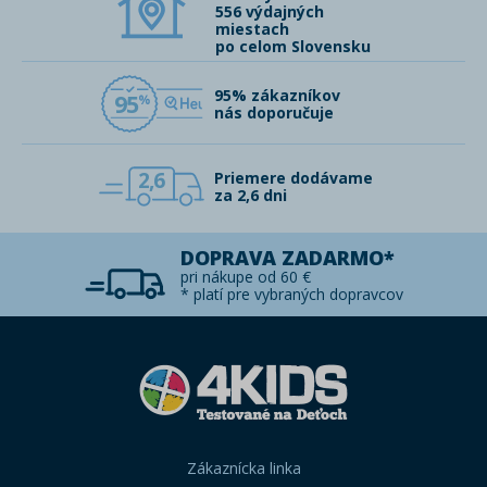
556 výdajných
miestach
po celom Slovensku
95% zákazníkov
95
nás doporučuje
2,6
Priemere dodávame
za 2,6 dni
DOPRAVA ZADARMO*
pri nákupe od 60 €
* platí pre vybraných dopravcov
Zákaznícka linka