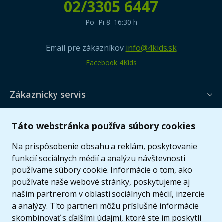
02/3305 6447
Po–Pi 8–16:30 h
Email pre zákazníkov
info@4kids.sk
Facebook 4Kids
Zákaznícky servis
Užitočné informácie
Táto webstránka používa súbory cookies
Ponuka
Na prispôsobenie obsahu a reklám, poskytovanie
funkcií sociálnych médií a analýzu návštevnosti
používame súbory cookie. Informácie o tom, ako
používate naše webové stránky, poskytujeme aj
našim partnerom v oblasti sociálnych médií, inzercie
a analýzy. Títo partneri môžu príslušné informácie
skombinovať s ďalšími údajmi, ktoré ste im poskytli