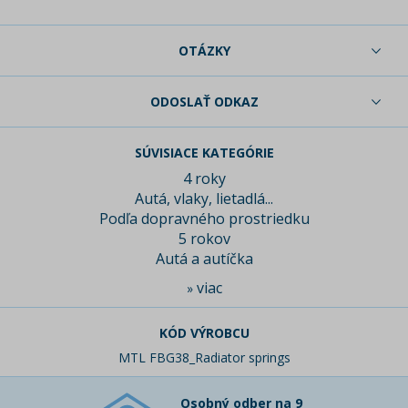
OTÁZKY
ODOSLAŤ ODKAZ
SÚVISIACE KATEGÓRIE
4 roky
Autá, vlaky, lietadlá...
Podľa dopravného prostriedku
5 rokov
Autá a autíčka
viac
»
KÓD VÝROBCU
MTL FBG38_Radiator springs
Osobný odber na 9