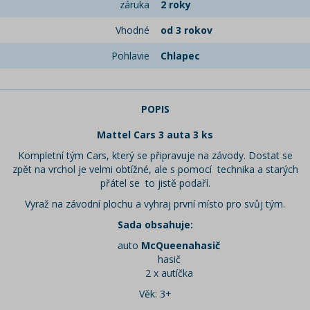
záruka
2 roky
Vhodné
od 3 rokov
Pohlavie
Chlapec
POPIS
Mattel Cars 3 auta 3 ks
Kompletní tým Cars, který se připravuje na závody. Dostat se
zpět na vrchol je velmi obtížné, ale s pomocí technika a starých
přátel se to jistě podaří.
Vyraž na závodní plochu a vyhraj první místo pro svůj tým.
Sada obsahuje:
auto
McQueenahasič
hasič
2 x autíčka
Věk: 3+