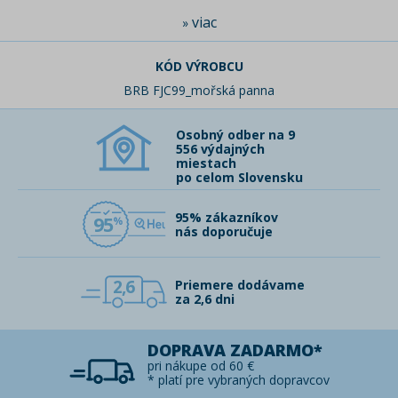
viac
»
KÓD VÝROBCU
BRB FJC99_mořská panna
Osobný odber na 9
556 výdajných
miestach
po celom Slovensku
95% zákazníkov
95
nás doporučuje
2,6
Priemere dodávame
za 2,6 dni
DOPRAVA ZADARMO*
pri nákupe od 60 €
* platí pre vybraných dopravcov