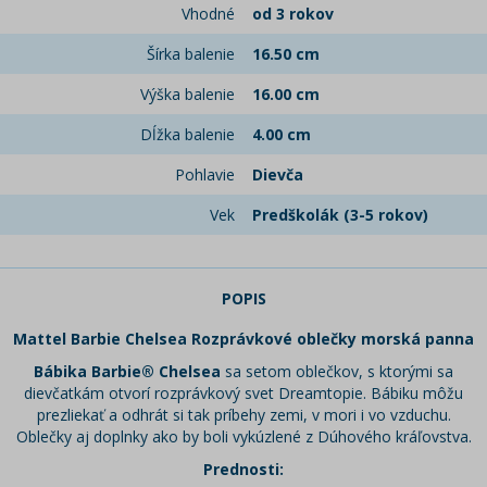
Vhodné
od 3 rokov
Šírka balenie
16.50 cm
Výška balenie
16.00 cm
Dĺžka balenie
4.00 cm
Pohlavie
Dievča
Vek
Predškolák (3-5 rokov)
POPIS
Mattel Barbie Chelsea Rozprávkové oblečky morská panna
Bábika Barbie® Chelsea
sa setom oblečkov, s ktorými sa
dievčatkám otvorí rozprávkový svet Dreamtopie. Bábiku môžu
prezliekať a odhrát si tak príbehy zemi, v mori i vo vzduchu.
Oblečky aj doplnky ako by boli vykúzlené z Dúhového kráľovstva.
Prednosti: