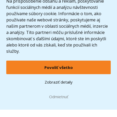
Na prispôsobenie obsahu a reklám, poskytovanie
funkcií sociálnych médií a analýzu návštevnosti
používame súbory cookie. Informácie o tom, ako
používate naše webové stránky, poskytujeme aj
našim partnerom v oblasti sociálnych médií, inzercie
a analýzy. Títo partneri môžu príslušné informácie
skombinovať s ďalšími údajmi, ktoré ste im poskytli
alebo ktoré od vás získali, keď ste používali ich
služby.
Povoliť všetko
© 2005 - 2026 Copyright 4kids.sk
LEGO, logo LEGO a minifigúrka sú ochrannými známkami spoločnosti LEGO Group. ©
Zobraziť detaily
2024 The LEGO Group.
Tieto internetové stránky používajú súbory cookie. Viac informácií
tu
.
Doprava zadarmo
Odmietnuť
pri nákupe od
60 €*
Zobraziť verziu pre desktop
Hračky môžete mať už
12.8.
* platí pre vybraných dopravcov