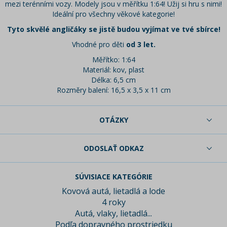
mezi terénními vozy. Modely jsou v měřítku 1:64! Užij si hru s nimi!
Ideální pro všechny věkové kategorie!
Tyto skvělé angličáky se jistě budou vyjímat ve tvé sbírce!
Vhodné pro děti
od 3 let.
Měřítko: 1:64
Materiál: kov, plast
Délka: 6,5 cm
Rozměry balení: 16,5 x 3,5 x 11 cm
OTÁZKY
ODOSLAŤ ODKAZ
SÚVISIACE KATEGÓRIE
Kovová autá, lietadlá a lode
4 roky
Autá, vlaky, lietadlá...
Podľa dopravného prostriedku