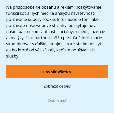
Ponuka
Na prispôsobenie obsahu a reklám, poskytovanie
funkcií sociálnych médií a analýzu návštevnosti
používame súbory cookie. Informácie o tom, ako
používate naše webové stránky, poskytujeme aj
našim partnerom v oblasti sociálnych médií, inzercie
a analýzy. Títo partneri môžu príslušné informácie
skombinovať s ďalšími údajmi, ktoré ste im poskytli
alebo ktoré od vás získali, keď ste používali ich
služby.
Povoliť všetko
© 2005 - 2026 Copyright 4kids.sk
LEGO, logo LEGO a minifigúrka sú ochrannými známkami spoločnosti LEGO Group. ©
Zobraziť detaily
2024 The LEGO Group.
Tieto internetové stránky používajú súbory cookie. Viac informácií
tu
.
Doprava zadarmo
Odmietnuť
pri nákupe od
60 €*
Zobraziť verziu pre desktop
Hračky môžete mať už
12.8.
* platí pre vybraných dopravcov