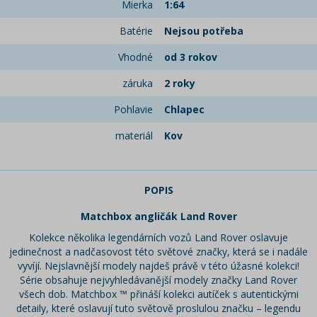
Mierka
1:64
Batérie
Nejsou potřeba
Vhodné
od 3 rokov
záruka
2 roky
Pohlavie
Chlapec
materiál
Kov
POPIS
Matchbox angličák Land Rover
Kolekce několika legendárních vozů Land Rover oslavuje
jedinečnost a nadčasovost této světové značky, která se i nadále
vyvíjí. Nejslavnější modely najdeš právě v této úžasné kolekci!
Série obsahuje nejvyhledávanější modely značky Land Rover
všech dob. Matchbox ™ přináší kolekci autíček s autentickými
detaily, které oslavují tuto světově proslulou značku – legendu