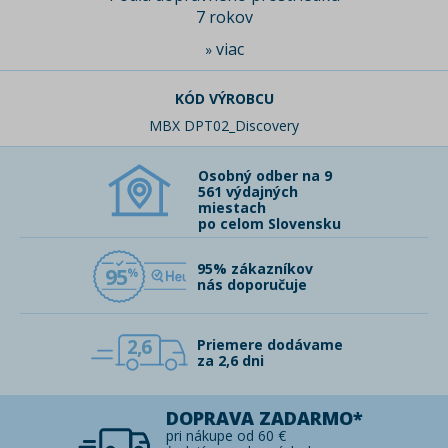
7 rokov
viac
»
KÓD VÝROBCU
MBX DPT02_Discovery
Osobný odber na 9
561 výdajných
miestach
po celom Slovensku
95% zákazníkov
95
nás doporučuje
2,6
Priemere dodávame
za 2,6 dni
DOPRAVA ZADARMO*
pri nákupe od 60 €