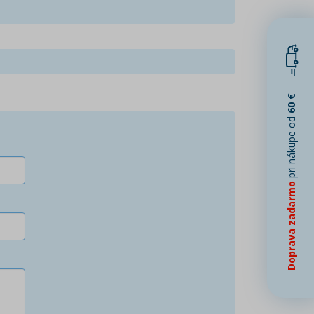
60 €
pri nákupe od
Doprava zadarmo