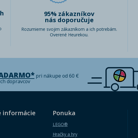
ch
95% zákazníkov
nás doporučuje
o
Rozumieme svojim zákazníkom a ich potrebám.
Overené Heurekou.
ZADARMO*
pri nákupe od 60 €
ých dopravcov
é informácie
Ponuka
LEGO®
Hračky a hry