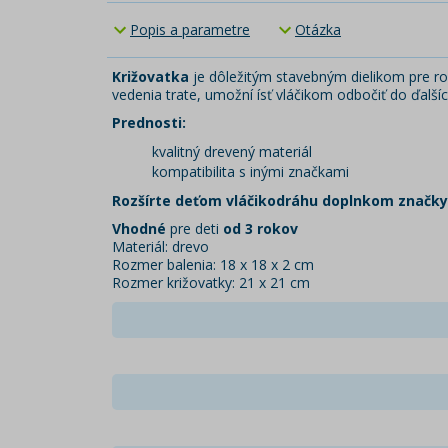
Popis a parametre
Otázka
Križovatka
je dôležitým stavebným dielikom pre roz
vedenia trate, umožní ísť vláčikom odbočiť do ďalší
Prednosti:
kvalitný drevený materiál
kompatibilita s inými značkami
Rozšírte deťom vláčikodráhu doplnkom značk
Vhodné
pre deti
od 3 rokov
Materiál: drevo
Rozmer balenia: 18 x 18 x 2 cm
Rozmer križovatky: 21 x 21 cm