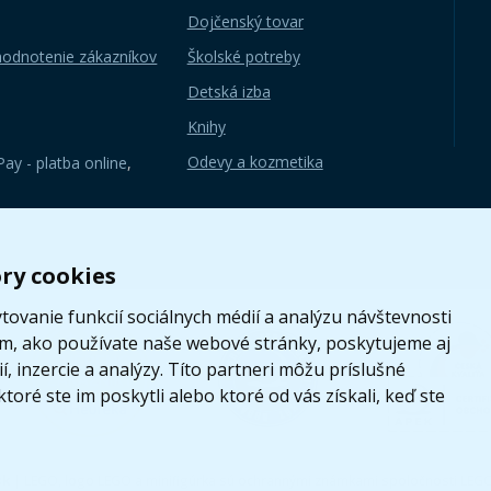
Dojčenský tovar
hodnotenie zákazníkov
Školské potreby
Detská izba
Knihy
Odevy a kozmetika
ay - platba online
,
ry cookies
ovanie funkcií sociálnych médií a analýzu návštevnosti
om, ako používate naše webové stránky, poskytujeme aj
, inzercie a analýzy. Títo partneri môžu príslušné
toré ste im poskytli alebo ktoré od vás získali, keď ste
sk
|
LEGO, logo LEGO a minifigúrka sú ochrannými známkami spoločnosti LEG