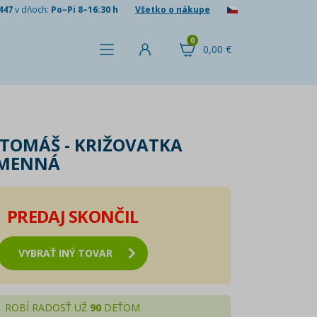
447
v dňoch:
Po–Pi 8–16:30 h
Všetko o nákupe
0
0,00 €
TOMÁŠ - KRIŽOVATKA
MENNÁ
PREDAJ SKONČIL
VYBRAŤ INÝ TOVAR
ROBÍ RADOSŤ UŽ
90
DEŤOM