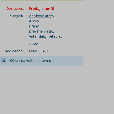
Predaj skončil
Dostupnosť
Kategórie
Vláčikové dráhy
4 roky
Dráhy
Drevené vláčiky
Autá, vlaky, lietadlá...
»
viac
MXM 50451
Kód výrobcu
100 dní na vrátenie tovaru