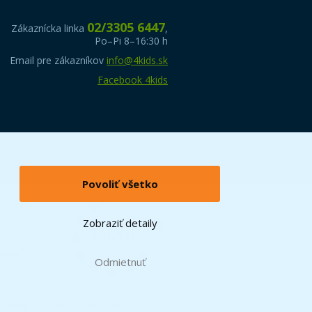
02/3305 6447
Zákaznícka linka
,
Po–Pi 8–16:30 h
Email pre zákazníkov
info@4kids.sk
Facebook 4kids
Povoliť všetko
Zobraziť detaily
Odmietnuť
O Group. © 2024 The LEGO Group.