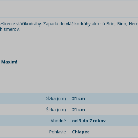
šírenie vláčikodráhy. Zapadá do vláčikodráhy ako sú Brio, Bino, Hero
ch smerov.
y Maxim!
Dĺžka (cm)
21 cm
Šírka (cm)
21 cm
Vhodné
od 3 do 7 rokov
Pohlavie
Chlapec