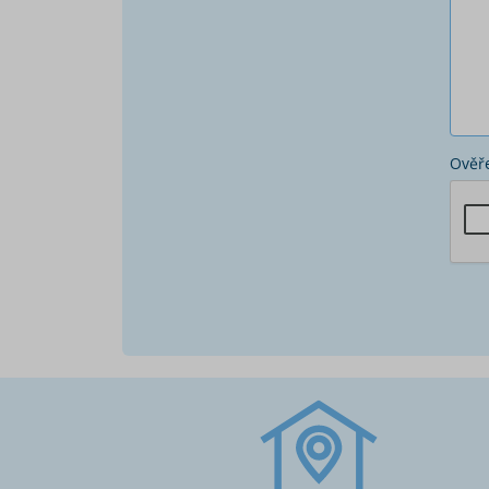
Ověře