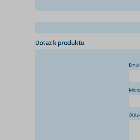
Dotaz k produktu
Email
Men
Otáz