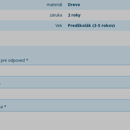
materiál
Drevo
záruka
2 roky
Vek
Predškolák (3-5 rokov)
 pre odpoveď *
o
ka *