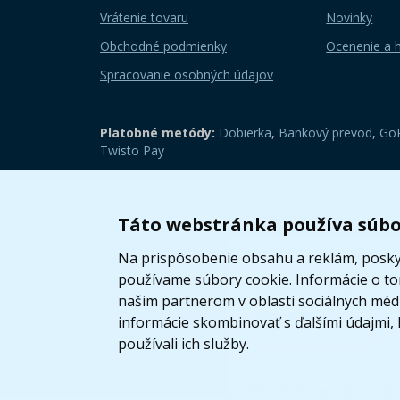
Vrátenie tovaru
Novinky
Obchodné podmienky
Ocenenie a 
Spracovanie osobných údajov
Platobné metódy:
Dobierka
,
Bankový prevod
,
GoP
Twisto Pay
Zobraziť mobilnú verziu
Táto webstránka používa súbo
Na prispôsobenie obsahu a reklám, poskyt
používame súbory cookie. Informácie o t
našim partnerom v oblasti sociálnych médií
informácie skombinovať s ďalšími údajmi, k
používali ich služby.
© 2005 - 2026 Copyright 4kids.