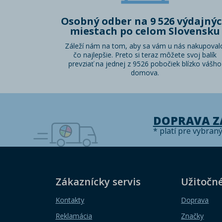
Osobný odber na 9 526 výdajný
miestach po celom Slovensku
Záleží nám na tom, aby sa vám u nás nakupoval
čo najlepšie. Preto si teraz môžete svoj balík
prevziať na jednej z 9526 pobočiek blízko vášho
domova.
DOPRAVA 
* platí pre vybran
Zákaznícky servis
Užitočn
Kontakty
Doprava
Reklamácia
Značky