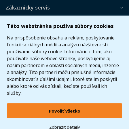
Zákaznícky servis
Užitočné informácie
Táto webstránka používa súbory cookies
Ponuka
Na prispôsobenie obsahu a reklám, poskytovanie
funkcií sociálnych médií a analýzu návštevnosti
používame súbory cookie. Informácie o tom, ako
používate naše webové stránky, poskytujeme aj
našim partnerom v oblasti sociálnych médií, inzercie
a analýzy. Títo partneri môžu príslušné informácie
skombinovať s ďalšími údajmi, ktoré ste im poskytli
alebo ktoré od vás získali, keď ste používali ich
služby.
Povoliť všetko
© 2005 - 2026 Copyright 4kids.sk
LEGO, logo LEGO a minifigúrka sú ochrannými známkami spoločnosti LEGO Group. ©
Zobraziť detaily