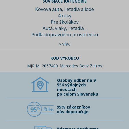
SÚVISIACE KATEGÓRIE
Kovová autá, lietadlá a lode
4 roky
Pre školákov
Autá, vlaky, lietadlá...
Podľa dopravného prostriedku
viac
»
KÓD VÝROBCU
MJR MJ 2057400_Mercedes Benz Zetros
Osobný odber na 9
556 výdajných
miestach
po celom Slovensku
95% zákazníkov
95
nás doporučuje
Priemere dodávame