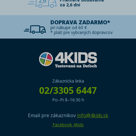
2,6
za 2,6 dni
DOPRAVA ZADARMO*
pri nákupe od 60 €
* platí pre vybraných dopravcov
Zákaznícka linka
02/3305 6447
Po–Pi 8–16:30 h
Email pre zákazníkov
info@4kids.sk
Facebook 4Kids