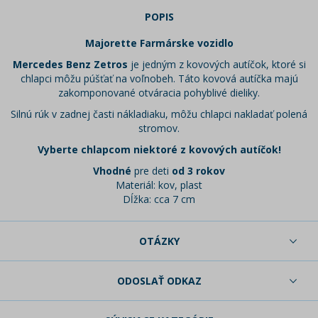
POPIS
Majorette Farmárske vozidlo
Mercedes Benz Zetros
je jedným z kovových autíčok, ktoré si
chlapci môžu púšťať na voľnobeh. Táto kovová autíčka majú
zakomponované otváracia pohyblivé dieliky.
Silnú rúk v zadnej časti nákladiaku, môžu chlapci nakladať polená
stromov.
Vyberte chlapcom niektoré z kovových autíčok!
Vhodné
pre deti
od 3 rokov
Materiál: kov, plast
Dĺžka: cca 7 cm
OTÁZKY
ODOSLAŤ ODKAZ