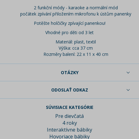
2 funkční módy - karaoke a normální mód
počátek zpívání přiložením mikrofonu k ústům panenky
Potěšte holčičky zpívající panenkou!
Vhodné pro děti od 3 let
Materiál: plast, textil
Výška: cca 37 cm
Rozměry balení: 22 x 11 x 40 cm
OTÁZKY
ODOSLAŤ ODKAZ
SÚVISIACE KATEGÓRIE
Pre dievčatá
4 roky
Interaktívne bábiky
Hovoriace bábiky