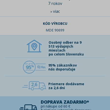
7 rokov
viac
»
KÓD VÝROBCU
MDE 90699
Osobný odber na 9
513 výdajných
miestach
po celom Slovensku
95% zákazníkov
95
nás doporučuje
2,6
Priemere dodávame
za 2,6 dni
DOPRAVA ZADARMO*
pri nákupe od 60 €