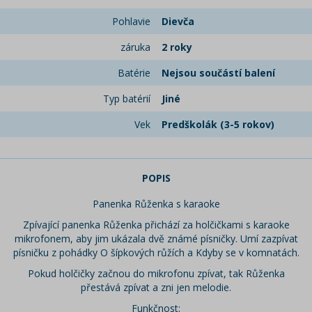
Pohlavie
Dievča
záruka
2 roky
Batérie
Nejsou součástí balení
Typ batérií
Jiné
Vek
Predškolák (3-5 rokov)
POPIS
Panenka Růženka s karaoke
Zpívající panenka Růženka přichází za holčičkami s karaoke
mikrofonem, aby jim ukázala dvě známé písničky. Umí zazpívat
písničku z pohádky O šípkových růžích a Kdyby se v komnatách.
Pokud holčičky začnou do mikrofonu zpívat, tak Růženka
přestává zpívat a zni jen melodie.
Funkčnost: