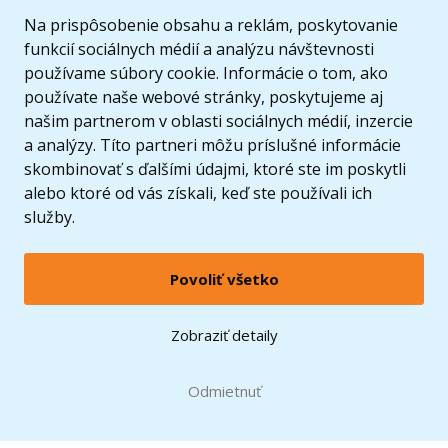
Ponuka
Na prispôsobenie obsahu a reklám, poskytovanie
funkcií sociálnych médií a analýzu návštevnosti
používame súbory cookie. Informácie o tom, ako
používate naše webové stránky, poskytujeme aj
našim partnerom v oblasti sociálnych médií, inzercie
a analýzy. Títo partneri môžu príslušné informácie
skombinovať s ďalšími údajmi, ktoré ste im poskytli
alebo ktoré od vás získali, keď ste používali ich
služby.
Povoliť všetko
© 2005 - 2026 Copyright 4kids.sk
LEGO, logo LEGO a minifigúrka sú ochrannými známkami spoločnosti LEGO Group. ©
Zobraziť detaily
2024 The LEGO Group.
Tieto internetové stránky používajú súbory cookie. Viac informácií
tu
.
Doprava zadarmo
Odmietnuť
pri nákupe od
60 €*
Zobraziť verziu pre desktop
Hračky môžete mať už
11.8.
* platí pre vybraných dopravcov