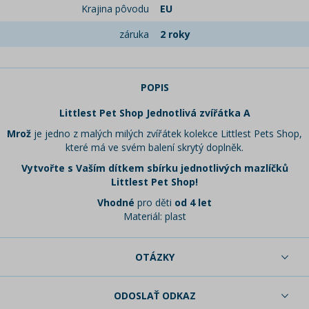
Krajina pôvodu
EU
záruka
2 roky
POPIS
Littlest Pet Shop Jednotlivá zvířátka A
Mrož
je jedno z malých milých zvířátek kolekce Littlest Pets Shop,
které má ve svém balení skrytý doplněk.
Vytvořte s Vaším dítkem sbírku jednotlivých mazlíčků
Littlest Pet Shop!
Vhodné
pro děti
od 4 let
Materiál: plast
OTÁZKY
ODOSLAŤ ODKAZ