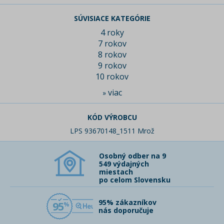
SÚVISIACE KATEGÓRIE
4 roky
7 rokov
8 rokov
9 rokov
10 rokov
viac
»
KÓD VÝROBCU
LPS 93670148_1511 Mrož
Osobný odber na 9
549 výdajných
miestach
po celom Slovensku
95% zákazníkov
95
nás doporučuje