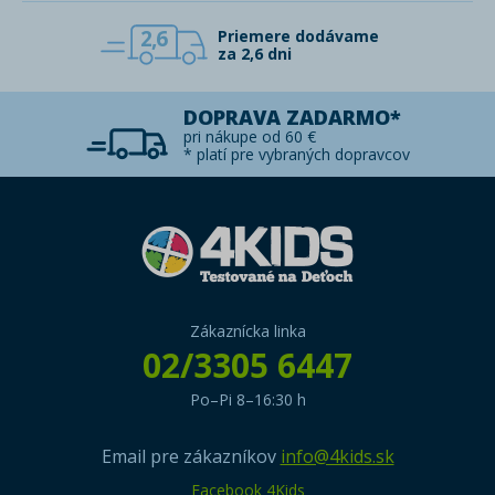
2,6
Priemere dodávame
za 2,6 dni
DOPRAVA ZADARMO*
pri nákupe od 60 €
* platí pre vybraných dopravcov
Zákaznícka linka
02/3305 6447
Po–Pi 8–16:30 h
Email pre zákazníkov
info@4kids.sk
Facebook 4Kids