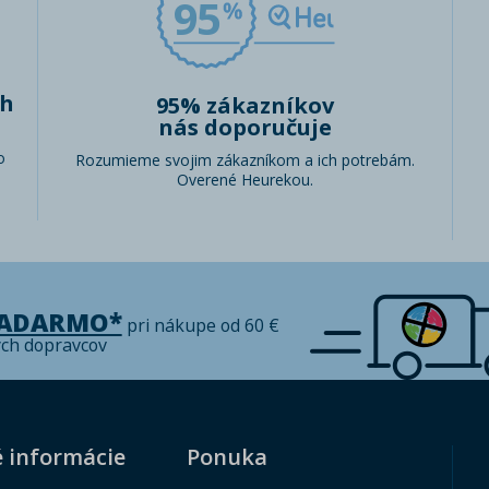
95
ch
95% zákazníkov
nás doporučuje
o
Rozumieme svojim zákazníkom a ich potrebám.
Overené Heurekou.
ZADARMO*
pri nákupe od 60 €
ých dopravcov
é informácie
Ponuka