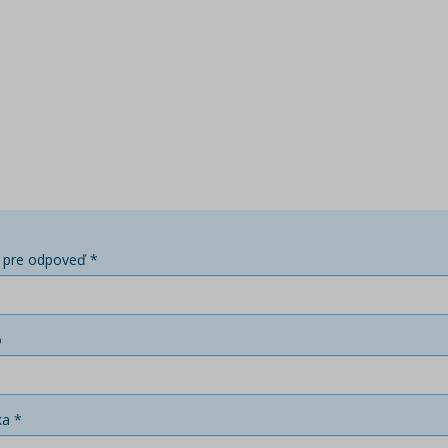
 pre odpoveď *
o
ka *