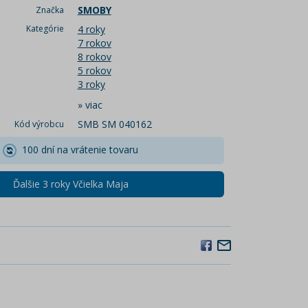
SMOBY
Značka
Kategórie
4 roky
7 rokov
8 rokov
5 rokov
3 roky
»
viac
SMB SM 040162
Kód výrobcu
100 dní na vrátenie tovaru
Ďalšie 3 roky Včielka Maja