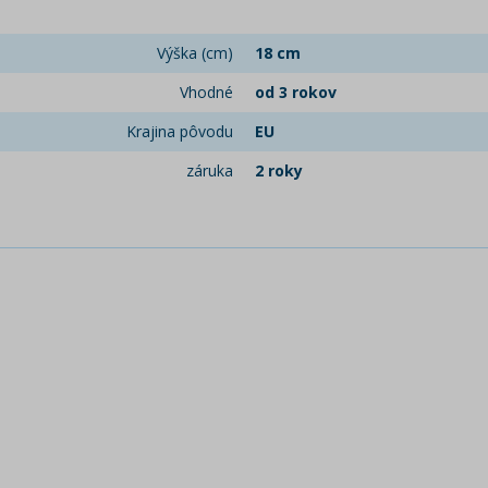
Výška (cm)
18 cm
Vhodné
od 3 rokov
Krajina pôvodu
EU
záruka
2 roky