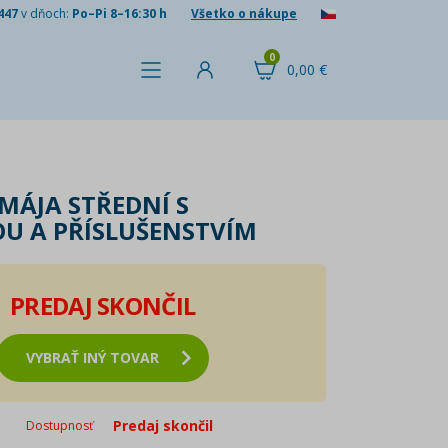
447
v dňoch:
Po–Pi 8–16:30 h
Všetko o nákupe
0
0,00 €
 MÁJA STŘEDNÍ S
U A PŘÍSLUŠENSTVÍM
PREDAJ SKONČIL
VYBRAŤ INÝ TOVAR
Predaj skončil
Dostupnosť