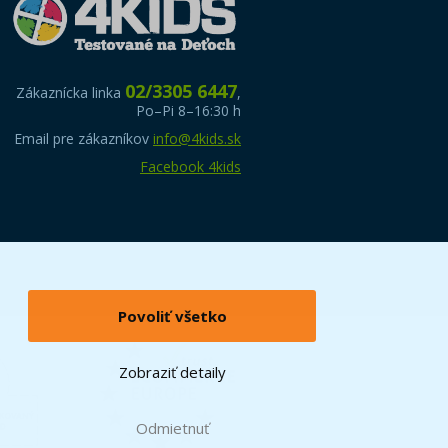
02/3305 6447
Zákaznícka linka
,
Po–Pi 8–16:30 h
Email pre zákazníkov
info@4kids.sk
Facebook 4kids
Povoliť všetko
Zobraziť detaily
Odmietnuť