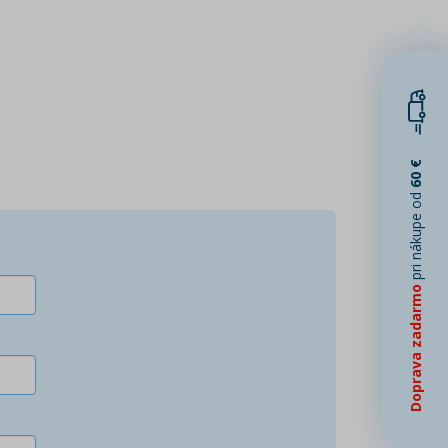
60 €
pri nákupe od
Doprava zadarmo