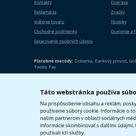
Kontakty
Doprava
Reklamácia
Značky
Vrátenie tovaru
Novinky
Obchodné podmienky
Ocenenie a 
Spracovanie osobných údajov
Platobné metódy:
Dobierka
,
Bankový prevod
,
GoP
Twisto Pay
Zobraziť mobilnú verziu
Táto webstránka používa súbo
Na prispôsobenie obsahu a reklám, poskyt
používame súbory cookie. Informácie o t
našim partnerom v oblasti sociálnych médií
informácie skombinovať s ďalšími údajmi, k
používali ich služby.