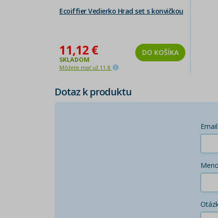
Ecoiffier Vedierko Hrad set s konvičkou
11,12 €
DO KOŠÍKA
SKLADOM
Môžete mať už 11.8.
Dotaz k produktu
Email
Men
Otáz