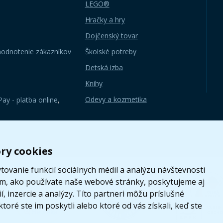
LEGO®
Hračky a hry
Dojčenský tovar
hodnotenie zákazníkov
Školské potreby
Detská izba
Knihy
Odevy a kozmetika
ay - platba online
,
ry cookies
ovanie funkcií sociálnych médií a analýzu návštevnosti
om, ako používate naše webové stránky, poskytujeme aj
, inzercie a analýzy. Títo partneri môžu príslušné
toré ste im poskytli alebo ktoré od vás získali, keď ste