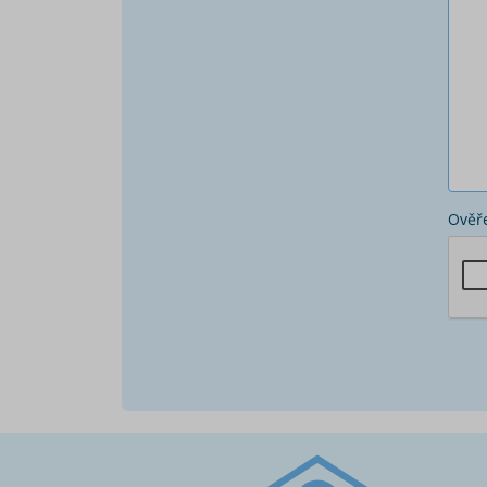
Ověře