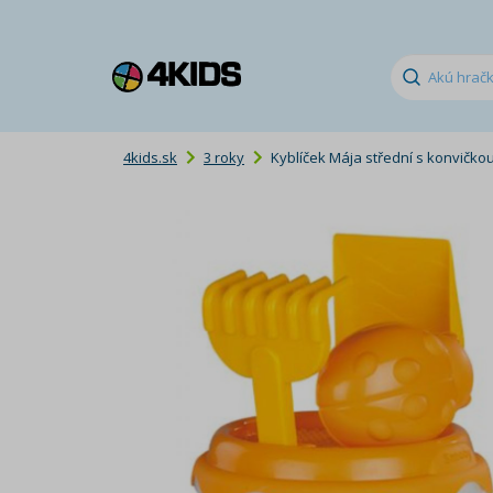
4kids.sk
3 roky
Kyblíček Mája střední s konvičkou