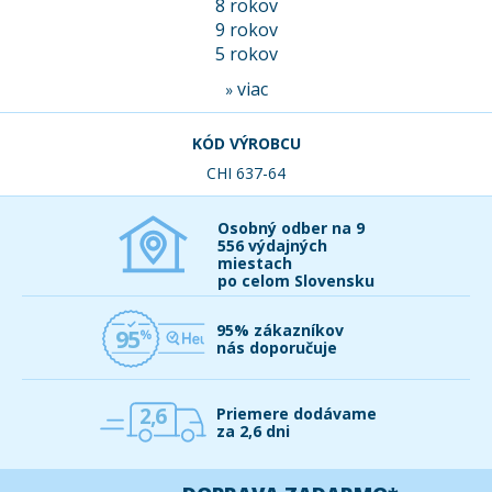
8 rokov
9 rokov
5 rokov
viac
»
KÓD VÝROBCU
CHI 637-64
Osobný odber na 9
556 výdajných
miestach
po celom Slovensku
95% zákazníkov
95
nás doporučuje
2,6
Priemere dodávame
za 2,6 dni