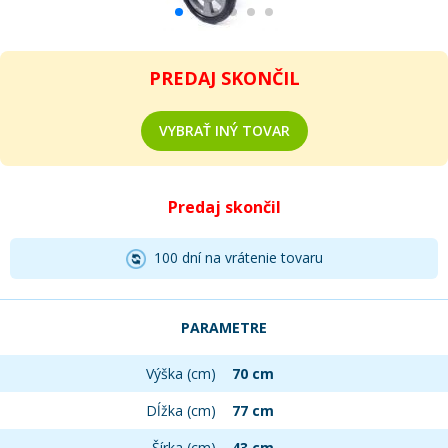
PREDAJ SKONČIL
VYBRAŤ INÝ TOVAR
Predaj skončil
100 dní na vrátenie tovaru
PARAMETRE
Výška (cm)
70 cm
Dĺžka (cm)
77 cm
Šírka (cm)
43 cm