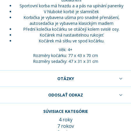
Sportovní korba má hrazdu a a pás na upínání panenky
V hluboké korbě je slamníček
Korbička je vybavena ušima pro snadné přenášení,
autosedačka je vybavena klasickým madlem
Přední kolečka kočárku se otáčejí kolem svislé osy.
Kočárek má nastavitelnou rukojeť
Kočárek má síťku ve spod kočárku.
Věk: 4+
Rozměry kočárku: 77 x 43 x 70 cm
Rozměry sedačky: 47 x 31 x 31 cm
OTÁZKY
ODOSLAŤ ODKAZ
SÚVISIACE KATEGÓRIE
4 roky
7 rokov