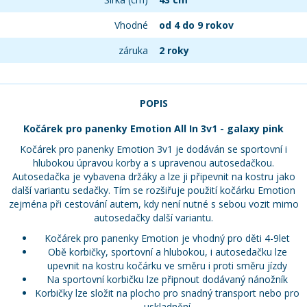
Vhodné
od 4 do 9 rokov
záruka
2 roky
POPIS
Kočárek pro panenky Emotion All In 3v1 - galaxy pink
Kočárek pro panenky Emotion 3v1 je dodáván se sportovní i
hlubokou úpravou korby a s upravenou autosedačkou.
Autosedačka je vybavena držáky a lze ji připevnit na kostru jako
další variantu sedačky. Tím se rozšiřuje použití kočárku Emotion
zejména při cestování autem, kdy není nutné s sebou vozit mimo
autosedačky další variantu.
Kočárek pro panenky Emotion je vhodný pro děti 4-9let
Obě korbičky, sportovní a hlubokou, i autosedačku lze
upevnit na kostru kočárku ve směru i proti směru jízdy
Na sportovní korbičku lze připnout dodávaný nánožník
Korbičky lze složit na plocho pro snadný transport nebo pro
uskladnění