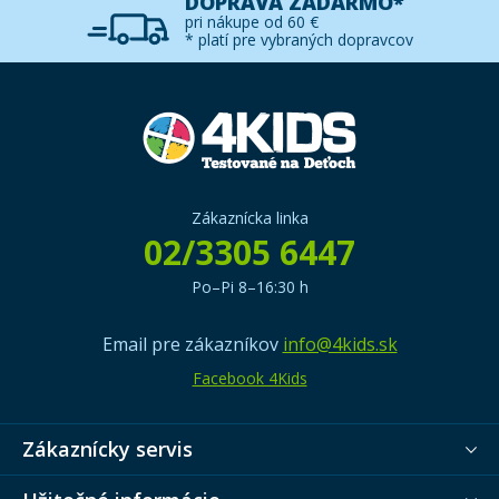
DOPRAVA ZADARMO*
pri nákupe od 60 €
* platí pre vybraných dopravcov
Zákaznícka linka
02/3305 6447
Po–Pi 8–16:30 h
Email pre zákazníkov
info@4kids.sk
Facebook 4Kids
Zákaznícky servis