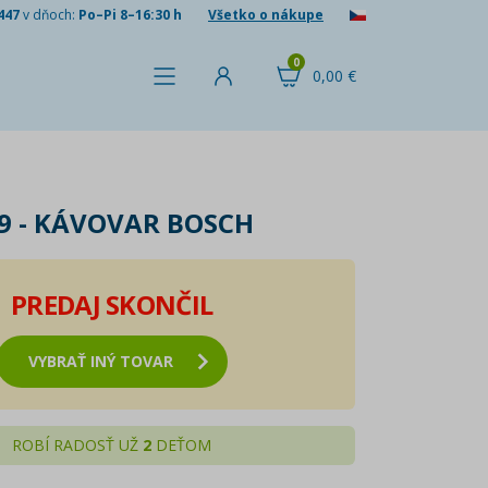
447
v dňoch:
Po–Pi 8–16:30 h
Všetko o nákupe
0
0,00 €
69 - KÁVOVAR BOSCH
PREDAJ SKONČIL
VYBRAŤ INÝ TOVAR
ROBÍ RADOSŤ UŽ
2
DEŤOM