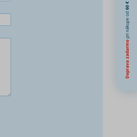
60 €
pri nákupe od
Doprava zadarmo