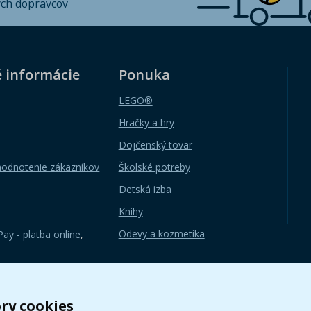
ých dopravcov
é informácie
Ponuka
LEGO®
Hračky a hry
Dojčenský tovar
hodnotenie zákazníkov
Školské potreby
Detská izba
Knihy
Odevy a kozmetika
ay - platba online
,
ry cookies