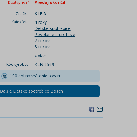
Predaj skončil
Dostupnosť
KLEIN
Značka
Kategórie
4 roky
Detske spotrebice
Povolanie a profesie
7 rokov
8 rokov
»
viac
KLN 9569
Kód výrobcu
100 dní na vrátenie tovaru
Ďalšie Detske spotrebice Bosch