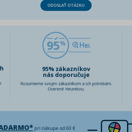
ODOSLAŤ OTÁZKU
95
ch
95% zákazníkov
nás doporučuje
o
Rozumieme svojim zákazníkom a ich potrebám.
Overené Heurekou.
ZADARMO*
pri nákupe od 60 €