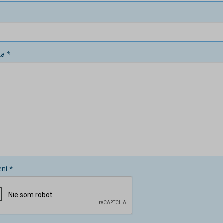
o
ka *
ní *