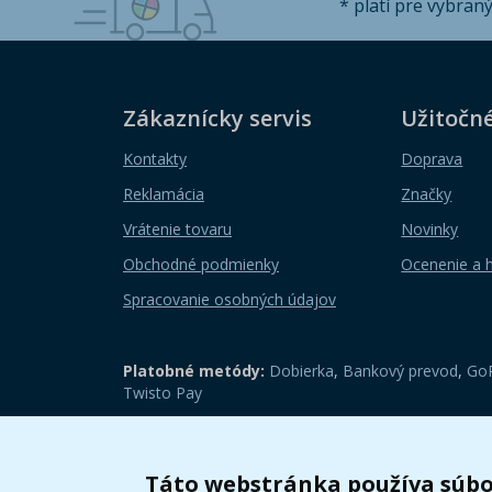
* platí pre vybran
Zákaznícky servis
Užitočn
Kontakty
Doprava
Reklamácia
Značky
Vrátenie tovaru
Novinky
Obchodné podmienky
Ocenenie a 
Spracovanie osobných údajov
Platobné metódy:
Dobierka
,
Bankový prevod
,
GoP
Twisto Pay
Zobraziť mobilnú verziu
Táto webstránka používa súbo