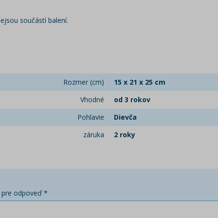
ejsou součástí balení.
Rozmer (cm)
15 x 21 x 25 cm
Vhodné
od 3 rokov
Pohlavie
Dievča
záruka
2 roky
 pre odpoveď *