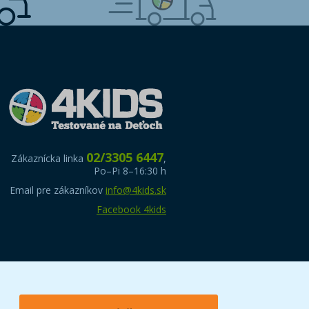
02/3305 6447
Zákaznícka linka
,
Po–Pi 8–16:30 h
Email pre zákazníkov
info@4kids.sk
Facebook 4kids