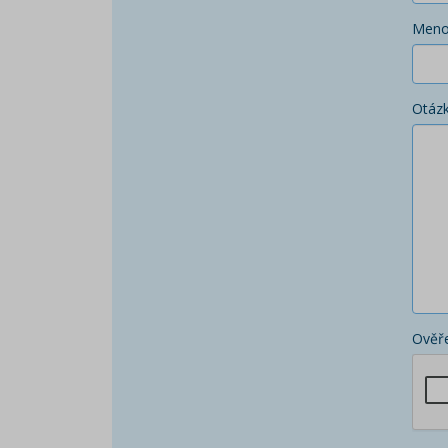
Men
Otáz
Ověře