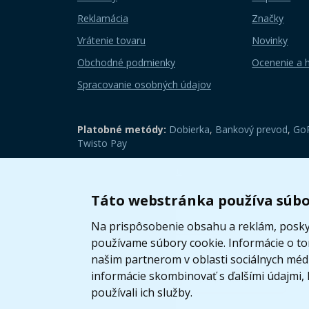
Reklamácia
Značky
Vrátenie tovaru
Novinky
Obchodné podmienky
Ocenenie a 
Spracovanie osobných údajov
Platobné metódy:
Dobierka
,
Bankový prevod
,
GoP
Twisto Pay
Zobraziť mobilnú verziu
Táto webstránka používa súbo
Na prispôsobenie obsahu a reklám, poskyt
používame súbory cookie. Informácie o t
našim partnerom v oblasti sociálnych médií
informácie skombinovať s ďalšími údajmi, k
používali ich služby.