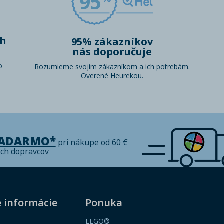
95
ch
95% zákazníkov
nás doporučuje
o
Rozumieme svojim zákazníkom a ich potrebám.
Overené Heurekou.
ZADARMO*
pri nákupe od 60 €
ých dopravcov
é informácie
Ponuka
LEGO®