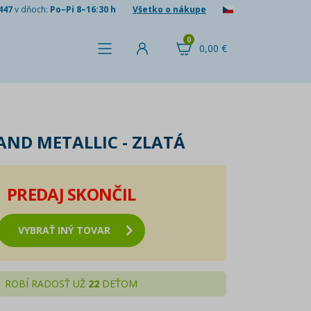
447
v dňoch:
Po–Pi 8–16:30 h
Všetko o nákupe
0
0,00 €
AND METALLIC - ZLATÁ
PREDAJ SKONČIL
VYBRAŤ INÝ TOVAR
ROBÍ RADOSŤ UŽ
22
DEŤOM