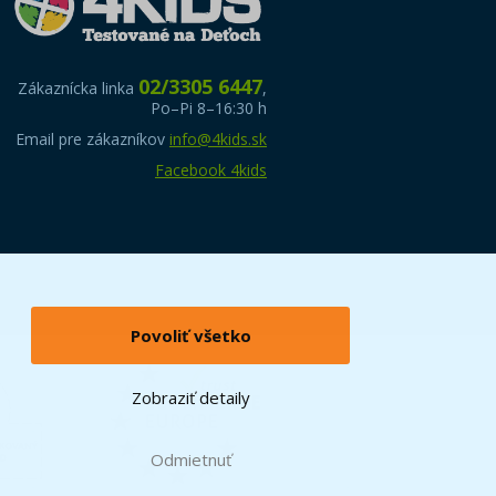
02/3305 6447
Zákaznícka linka
,
Po–Pi 8–16:30 h
Email pre zákazníkov
info@4kids.sk
Facebook 4kids
Povoliť všetko
Zobraziť detaily
Odmietnuť