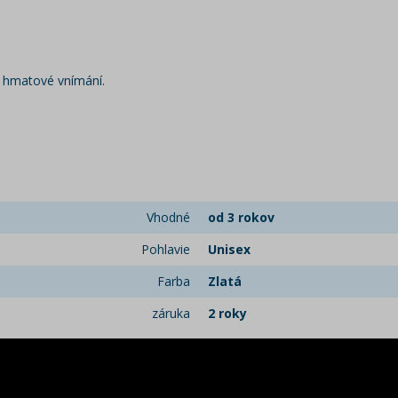
 a hmatové vnímání.
Vhodné
od 3 rokov
Pohlavie
Unisex
Farba
Zlatá
záruka
2 roky