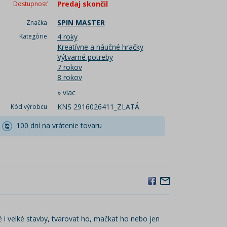
Predaj skončil
Dostupnosť
SPIN MASTER
Značka
Kategórie
4 roky
Kreatívne a náučné hračky
Výtvarné potreby
7 rokov
8 rokov
»
viac
KNS 2916026411_ZLATÁ
Kód výrobcu
100 dní na vrátenie tovaru
é i velké stavby, tvarovat ho, mačkat ho nebo jen