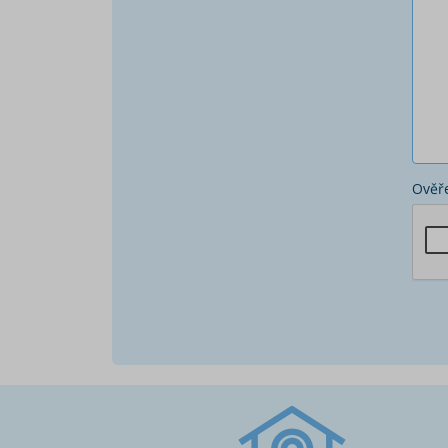
Ověře