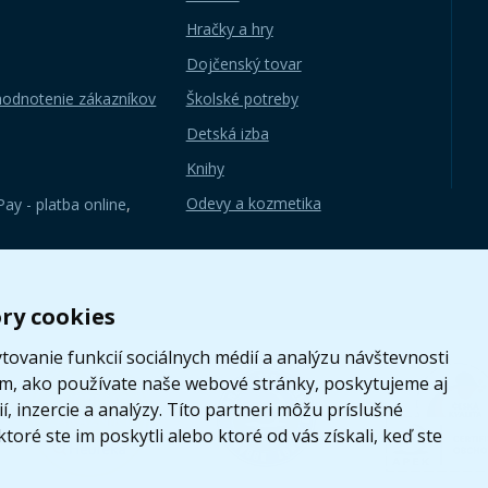
Hračky a hry
Dojčenský tovar
hodnotenie zákazníkov
Školské potreby
Detská izba
Knihy
Odevy a kozmetika
ay - platba online
,
ry cookies
ovanie funkcií sociálnych médií a analýzu návštevnosti
om, ako používate naše webové stránky, poskytujeme aj
, inzercie a analýzy. Títo partneri môžu príslušné
toré ste im poskytli alebo ktoré od vás získali, keď ste