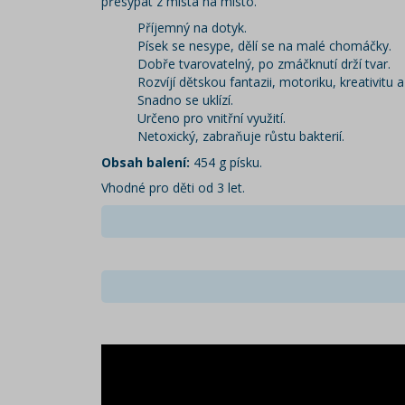
přesýpat z místa na místo.
Příjemný na dotyk.
Písek se nesype, dělí se na malé chomáčky.
Dobře tvarovatelný, po zmáčknutí drží tvar.
Rozvíjí dětskou fantazii, motoriku, kreativitu
Snadno se uklízí.
Určeno pro vnitřní využití.
Netoxický, zabraňuje růstu bakterií.
Obsah balení:
454 g písku.
Vhodné pro děti od 3 let.