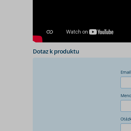
Dotaz k produktu
Email
Men
Otáz