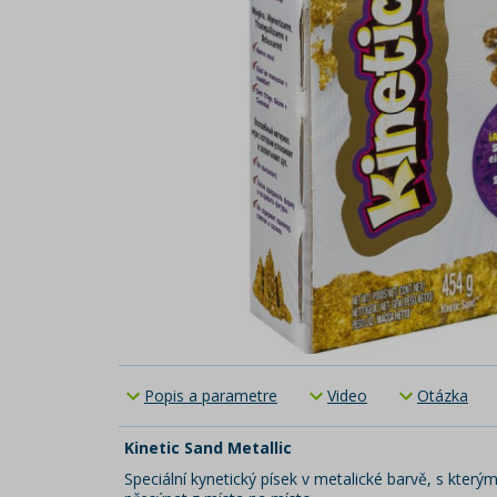
Popis a parametre
Video
Otázka
Kinetic Sand Metallic
Speciální kynetický písek v metalické barvě, s kter