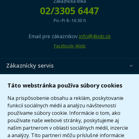
Zákaznícka linka
02/3305 6447
Po–Pi 8–16:30 h
Email pre zákazníkov
info@4kids.sk
Facebook 4Kids
Zákaznícky servis
Užitočné informácie
Táto webstránka používa súbory cookies
Ponuka
Na prispôsobenie obsahu a reklám, poskytovanie
funkcií sociálnych médií a analýzu návštevnosti
používame súbory cookie. Informácie o tom, ako
používate naše webové stránky, poskytujeme aj
našim partnerom v oblasti sociálnych médií, inzercie
a analýzy. Títo partneri môžu príslušné informácie