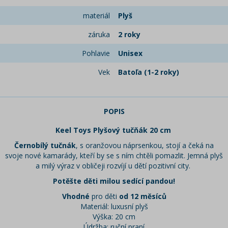
materiál
Plyš
záruka
2 roky
Pohlavie
Unisex
Vek
Batoľa (1-2 roky)
POPIS
Keel Toys Plyšový tučňák 20 cm
Černobílý tučnák
, s oranžovou náprsenkou, stojí a čeká na
svoje nové kamarády, kteří by se s ním chtěli pomazlit. Jemná plyš
a milý výraz v obličeji rozvíjí u dětí pozitivní city.
Potěšte děti milou sedící pandou!
Vhodné
pro děti
od 12 měsíců
Materiál: luxusní plyš
Výška: 20 cm
Údržba: ruční praní