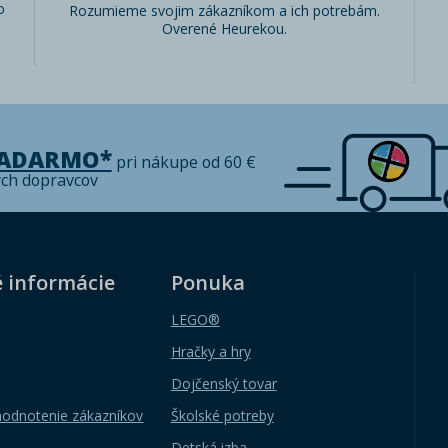
o
Rozumieme svojim zákazníkom a ich potrebám.
Overené Heurekou.
ZADARMO*
pri nákupe od 60 €
ých dopravcov
é informácie
Ponuka
LEGO®
Hračky a hry
Dojčenský tovar
hodnotenie zákazníkov
Školské potreby
Detská izba