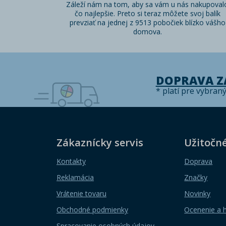
Záleží nám na tom, aby sa vám u nás nakupoval
čo najlepšie. Preto si teraz môžete svoj balík
prevziať na jednej z 9513 pobočiek blízko vášho
domova.
DOPRAVA 
* platí pre vybran
Zákaznícky servis
Užitočn
Kontakty
Doprava
Reklamácia
Značky
Vrátenie tovaru
Novinky
Obchodné podmienky
Ocenenie a 
Spracovanie osobných údajov