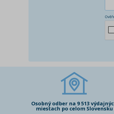
Ověře
Osobný odber na 9 513 výdajný
miestach po celom Slovensku