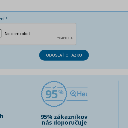
ní *
ODOSLAŤ OTÁZKU
95
ch
95% zákazníkov
nás doporučuje