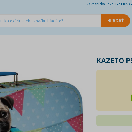
Zákaznícka linka
02/3305 6
m
KAZETO P