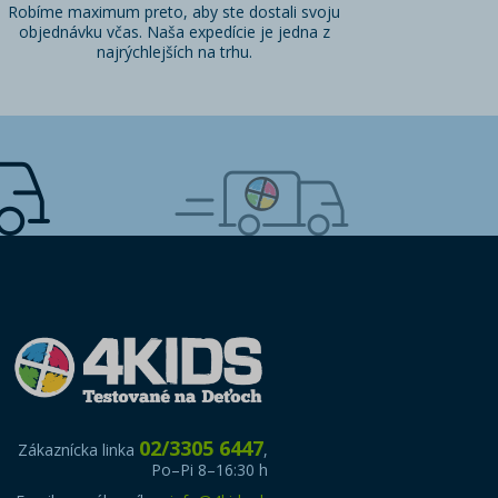
Robíme maximum preto, aby ste dostali svoju
objednávku včas. Naša expedície je jedna z
najrýchlejších na trhu.
02/3305 6447
Zákaznícka linka
,
Po–Pi 8–16:30 h