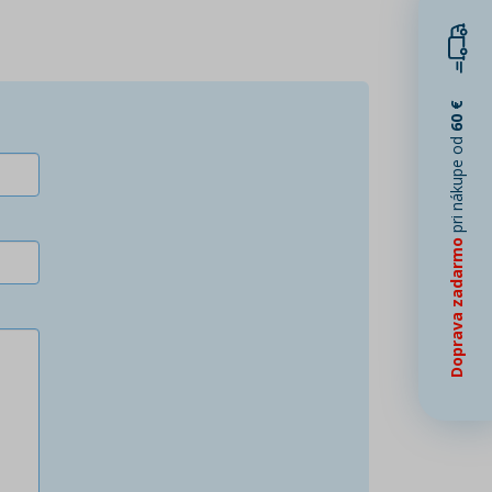
60 €
pri nákupe od
Doprava zadarmo