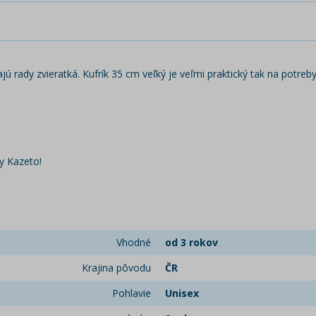
ajú rady zvieratká. Kufrík 35 cm veľký je veľmi praktický tak na potr
y Kazeto!
Vhodné
od 3 rokov
Krajina pôvodu
ČR
Pohlavie
Unisex