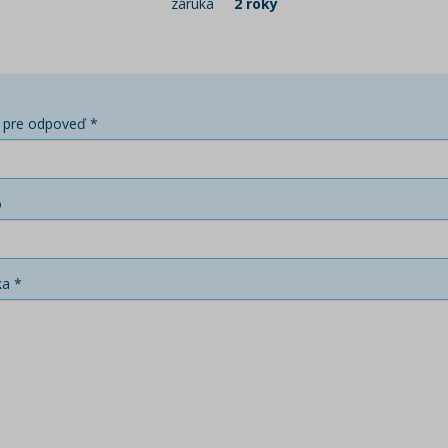
záruka
2 roky
 pre odpoveď *
o
ka *