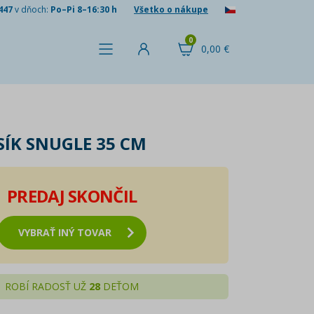
447
v dňoch:
Po–Pi 8–16:30 h
Všetko o nákupe
0
0,00 €
SÍK SNUGLE 35 CM
PREDAJ SKONČIL
VYBRAŤ INÝ TOVAR
ROBÍ RADOSŤ UŽ
28
DEŤOM