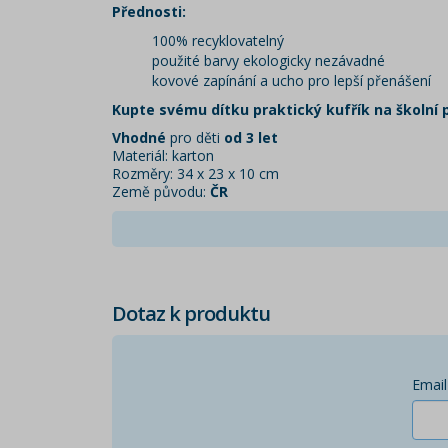
Přednosti:
100% recyklovatelný
použité barvy ekologicky nezávadné
kovové zapínání a ucho pro lepší přenášení
Kupte svému dítku praktický kufřík na školní 
Vhodné
pro děti
od 3 let
Materiál: karton
Rozměry: 34 x 23 x 10 cm
Země původu:
ČR
Dotaz k produktu
Email