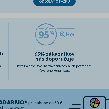
ODOSLAŤ OTÁZKU
95
ch
95% zákazníkov
nás doporučuje
o
Rozumieme svojim zákazníkom a ich potrebám.
Overené Heurekou.
ZADARMO*
pri nákupe od 60 €
ých dopravcov