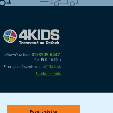
02/3305 6447
Zákaznícka linka
,
Po–Pi 8–16:30 h
Email pre zákazníkov
info@4kids.sk
Facebook 4kids
Povoliť všetko