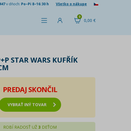
447
v dňoch:
Po–Pi 8–16:30 h
Všetko o nákupe
0
0,00 €
+P STAR WARS KUFŘÍK
 CM
PREDAJ SKONČIL
VYBRAŤ INÝ TOVAR
ROBÍ RADOSŤ UŽ
3
DEŤOM