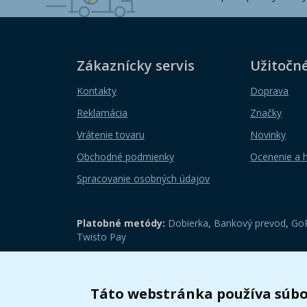
Zákaznícky servis
Užitočn
Kontakty
Doprava
Reklamácia
Značky
Vrátenie tovaru
Novinky
Obchodné podmienky
Ocenenie a 
Spracovanie osobných údajov
Platobné metódy:
Dobierka
,
Bankový prevod
,
GoP
Twisto Pay
Zobraziť mobilnú verziu
Táto webstránka používa súbo