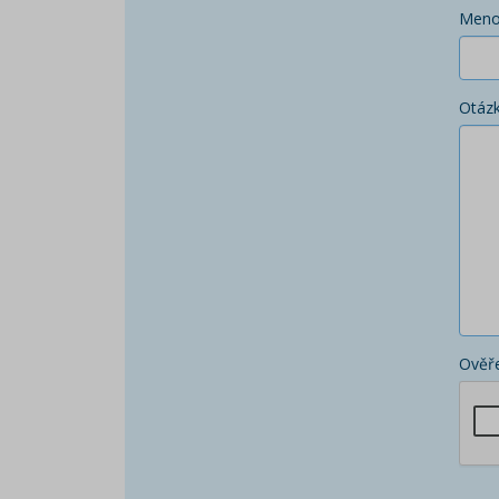
Men
Otáz
Ověře