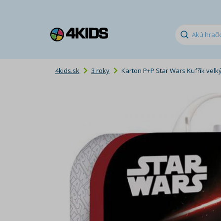
4kids.sk
3 roky
Karton P+P Star Wars Kufřík velk