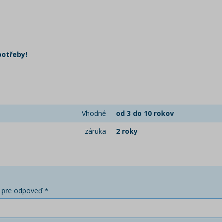
potřeby!
Vhodné
od 3 do 10 rokov
záruka
2 roky
 pre odpoveď *