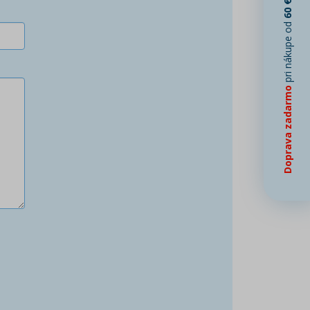
60 €
pri nákupe od
Doprava zadarmo