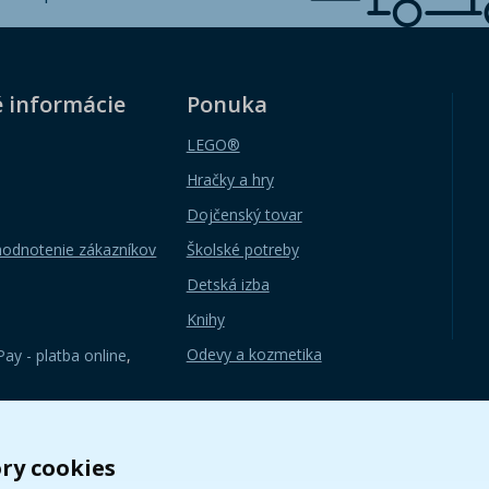
é informácie
Ponuka
LEGO®
Hračky a hry
Dojčenský tovar
hodnotenie zákazníkov
Školské potreby
Detská izba
Knihy
Odevy a kozmetika
ay - platba online
,
ry cookies