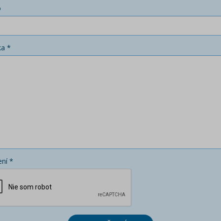
o
ka *
ní *