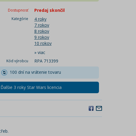
Predaj skončil
Dostupnosť
Kategórie
4 roky
7 rokov
8 rokov
9 rokov
10 rokov
»
viac
RPA 713399
Kód výrobcu
100 dní na vrátenie tovaru
Ďalšie 3 roky Star Wars licencia
třeb.