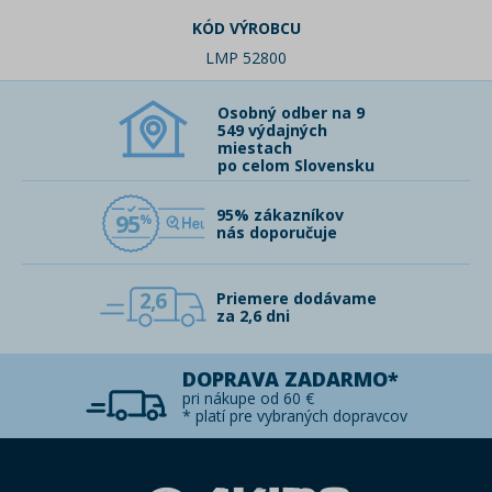
KÓD VÝROBCU
LMP 52800
Osobný odber na 9
549 výdajných
miestach
po celom Slovensku
95% zákazníkov
95
nás doporučuje
2,6
Priemere dodávame
za 2,6 dni
DOPRAVA ZADARMO*
pri nákupe od 60 €
* platí pre vybraných dopravcov