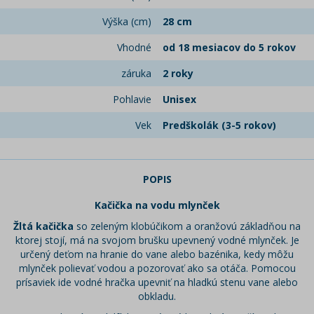
Výška (cm)
28 cm
Vhodné
od 18 mesiacov do 5 rokov
záruka
2 roky
Pohlavie
Unisex
Vek
Predškolák (3-5 rokov)
POPIS
Kačička na vodu mlynček
Žltá kačička
so zeleným klobúčikom a oranžovú základňou na
ktorej stojí, má na svojom brušku upevnený vodné mlynček. Je
určený deťom na hranie do vane alebo bazénika, kedy môžu
mlynček polievať vodou a pozorovať ako sa otáča. Pomocou
prísaviek ide vodné hračka upevniť na hladkú stenu vane alebo
obkladu.