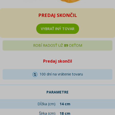
PREDAJ SKONČIL
VYBRAŤ INÝ TOVAR
ROBÍ RADOSŤ UŽ
89
DEŤOM
Predaj skončil
100 dní na vrátenie tovaru
PARAMETRE
Dĺžka (cm)
14 cm
Šírka (cm)
18 cm