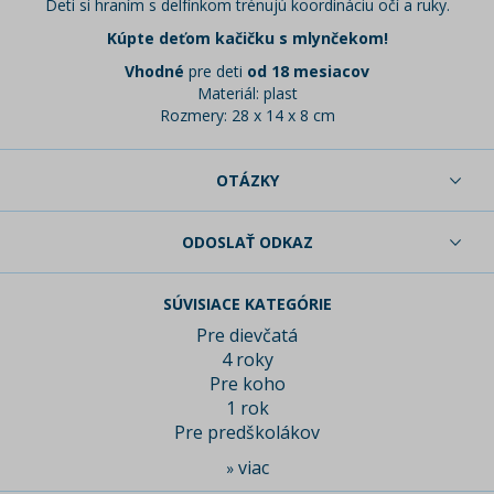
Deti si hraním s delfínkom trénujú koordináciu očí a ruky.
Kúpte deťom kačičku s mlynčekom!
Vhodné
pre deti
od 18 mesiacov
Materiál: plast
Rozmery: 28 x 14 x 8 cm
OTÁZKY
ODOSLAŤ ODKAZ
SÚVISIACE KATEGÓRIE
Pre dievčatá
4 roky
Pre koho
1 rok
Pre predškolákov
viac
»