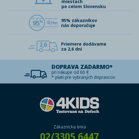
miestach
po celom Slovensku
95% zákazníkov
95
nás doporučuje
2,6
Priemere dodávame
za 2,6 dni
DOPRAVA ZADARMO*
pri nákupe od 60 €
* platí pre vybraných dopravcov
Zákaznícka linka
02/3305 6447