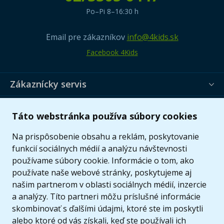
Po–Pi 8–16:30 h
Email pre zákazníkov
info@4kids.sk
Facebook 4Kids
Zákaznícky servis
Užitočné informácie
Táto webstránka používa súbory cookies
Ponuka
Na prispôsobenie obsahu a reklám, poskytovanie
funkcií sociálnych médií a analýzu návštevnosti
používame súbory cookie. Informácie o tom, ako
používate naše webové stránky, poskytujeme aj
našim partnerom v oblasti sociálnych médií, inzercie
a analýzy. Títo partneri môžu príslušné informácie
skombinovať s ďalšími údajmi, ktoré ste im poskytli
alebo ktoré od vás získali, keď ste používali ich