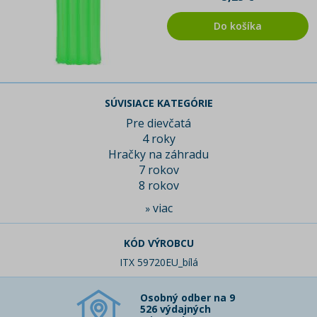
Do košíka
SÚVISIACE KATEGÓRIE
Pre dievčatá
4 roky
Hračky na záhradu
7 rokov
8 rokov
viac
»
KÓD VÝROBCU
ITX 59720EU_bílá
Osobný odber na 9
526 výdajných