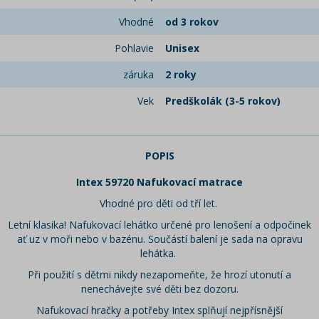
Vhodné
od 3 rokov
Pohlavie
Unisex
záruka
2 roky
Vek
Predškolák (3-5 rokov)
POPIS
Intex 59720 Nafukovací matrace
Vhodné pro děti od tří let.
Letní klasika! Nafukovací lehátko určené pro lenošení a odpočinek
ať uz v moři nebo v bazénu. Součástí balení je sada na opravu
lehátka.
Při použití s dětmi nikdy nezapomeňte, že hrozí utonutí a
nenechávejte své děti bez dozoru.
Nafukovací hračky a potřeby Intex splňují nejpřísnější