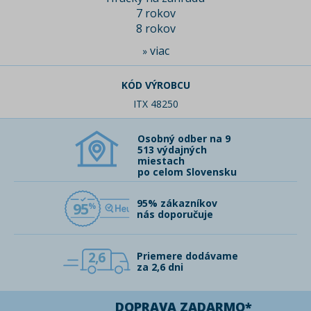
7 rokov
8 rokov
viac
»
KÓD VÝROBCU
ITX 48250
Osobný odber na 9
513 výdajných
miestach
po celom Slovensku
95% zákazníkov
95
nás doporučuje
2,6
Priemere dodávame
za 2,6 dni
DOPRAVA ZADARMO*