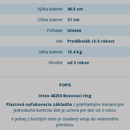
Výška balenie
40.5 cm
Dĺžka balenie
31 cm
Pohlavie
Unisex
Vek
Predškolák (3-5 rokov)
Váha balenie
15.4 kg
Vhodné
od 3 rokov
POPIS
Intex 48250 Boxovací ring
Plastová nafukovacia základňa
s priehľadnými stenami pre
jednoduchú kontrolu detí je určená pre deti od 3 rokov.
V jednej z bočných stien je osadený vstup do vnútorného
priestoru.