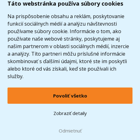
Táto webstránka používa súbory cookies
Ponuka
Na prispôsobenie obsahu a reklám, poskytovanie
funkcií sociálnych médií a analýzu návštevnosti
používame súbory cookie. Informácie o tom, ako
používate naše webové stránky, poskytujeme aj
našim partnerom v oblasti sociálnych médií, inzercie
a analýzy. Títo partneri môžu príslušné informácie
skombinovať s ďalšími údajmi, ktoré ste im poskytli
alebo ktoré od vás získali, keď ste používali ich
služby.
Povoliť všetko
© 2005 - 2026 Copyright 4kids.sk
LEGO, logo LEGO a minifigúrka sú ochrannými známkami spoločnosti LEGO Group. ©
Zobraziť detaily
2024 The LEGO Group.
Tieto internetové stránky používajú súbory cookie. Viac informácií
tu
.
Doprava zadarmo
Odmietnuť
pri nákupe od
60 €*
Zobraziť verziu pre desktop
Hračky môžete mať už
10.8.