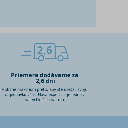
2,6
Priemere dodávame za
2,6 dni
Robíme maximum preto, aby ste dostali svoju
objednávku včas. Naša expedície je jedna z
najrýchlejších na trhu.