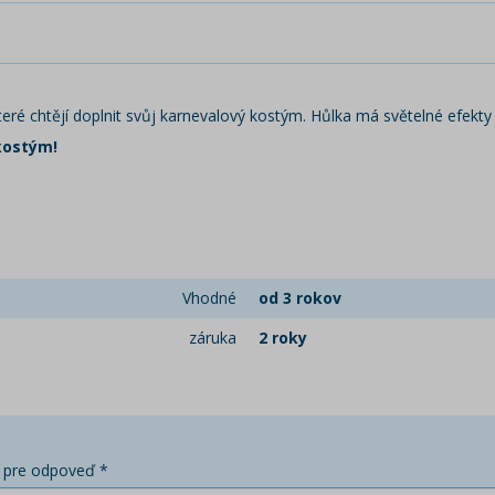
eré chtějí doplnit svůj karnevalový kostým. Hůlka má světelné efekty a 
kostým!
Vhodné
od 3 rokov
záruka
2 roky
 pre odpoveď *