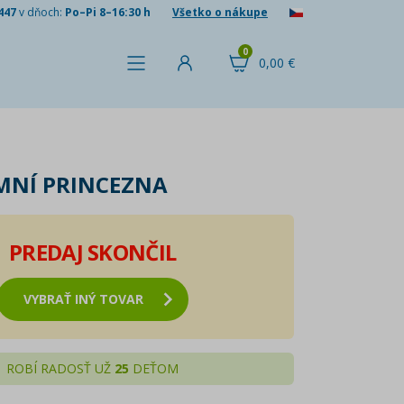
447
v dňoch:
Po–Pi 8–16:30 h
Všetko o nákupe
0
0,00 €
MNÍ PRINCEZNA
PREDAJ SKONČIL
VYBRAŤ INÝ TOVAR
ROBÍ RADOSŤ UŽ
25
DEŤOM