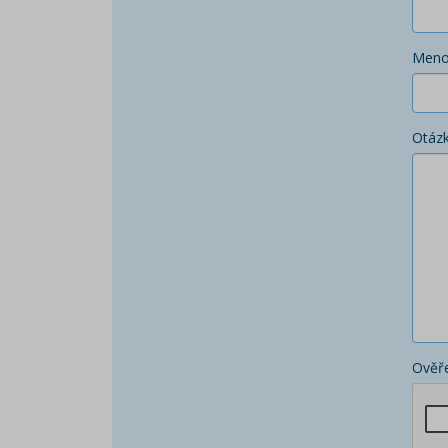
Men
Otáz
Ověře