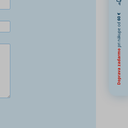
60 €
pri nákupe od
Doprava zadarmo