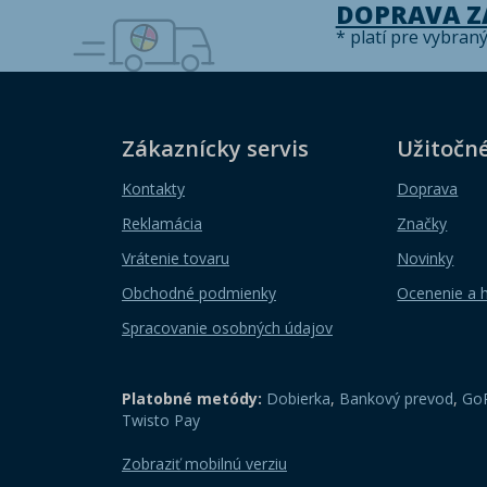
DOPRAVA 
* platí pre vybran
Zákaznícky servis
Užitočn
Kontakty
Doprava
Reklamácia
Značky
Vrátenie tovaru
Novinky
Obchodné podmienky
Ocenenie a 
Spracovanie osobných údajov
Platobné metódy:
Dobierka
,
Bankový prevod
,
GoP
Twisto Pay
Zobraziť mobilnú verziu