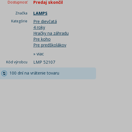
Predaj skončil
Dostupnosť
LAMPS
Značka
Kategórie
Pre dievčatá
4 roky
Hračky na záhradu
Pre koho
Pre predškolákov
»
viac
LMP 52107
Kód výrobcu
100 dní na vrátenie tovaru