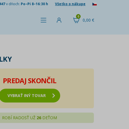
447
v dňoch:
Po–Pi 8–16:30 h
Všetko o nákupe
0
0,00 €
LKY
PREDAJ SKONČIL
VYBRAŤ INÝ TOVAR
ROBÍ RADOSŤ UŽ
26
DEŤOM