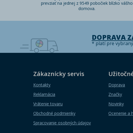
prevziať na jednej z 9549 pobočiek blízko vášho
domova.
DOPRAVA 
* platí pre vybran
Zákaznícky servis
Užitočn
Kontakty
Doprava
Reklamácia
Značky
Vrátenie tovaru
Novinky
Obchodné podmienky
Ocenenie a 
Spracovanie osobných údajov