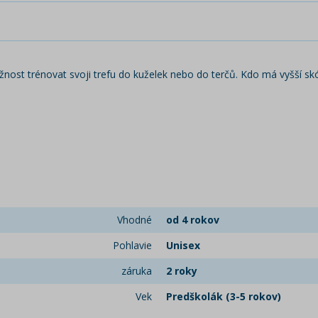
nost trénovat svoji trefu do kuželek nebo do terčů. Kdo má vyšší skó
Vhodné
od 4 rokov
Pohlavie
Unisex
záruka
2 roky
Vek
Predškolák (3-5 rokov)