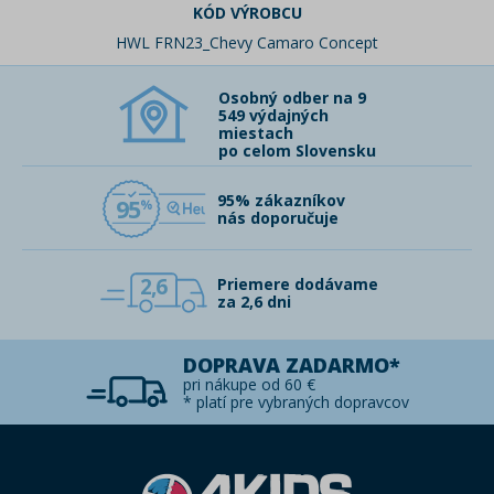
KÓD VÝROBCU
HWL FRN23_Chevy Camaro Concept
Osobný odber na 9
549 výdajných
miestach
po celom Slovensku
95% zákazníkov
95
nás doporučuje
2,6
Priemere dodávame
za 2,6 dni
DOPRAVA ZADARMO*
pri nákupe od 60 €
* platí pre vybraných dopravcov