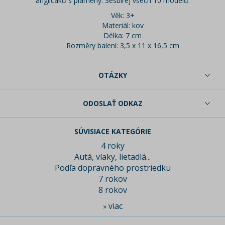
angličáků s plameny. Sesbírej všech 10 modelů.
Věk: 3+
Materiál: kov
Délka: 7 cm
Rozměry balení: 3,5 x 11 x 16,5 cm
OTÁZKY
ODOSLAŤ ODKAZ
SÚVISIACE KATEGÓRIE
4 roky
Autá, vlaky, lietadlá...
Podľa dopravného prostriedku
7 rokov
8 rokov
viac
»