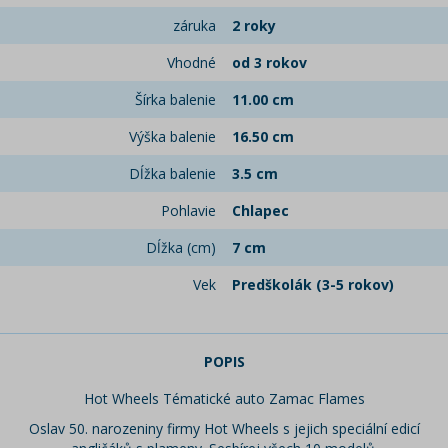
záruka
2 roky
Vhodné
od 3 rokov
Šírka balenie
11.00 cm
Výška balenie
16.50 cm
Dĺžka balenie
3.5 cm
Pohlavie
Chlapec
Dĺžka (cm)
7 cm
Vek
Predškolák (3-5 rokov)
POPIS
Hot Wheels Tématické auto Zamac Flames
Oslav 50. narozeniny firmy Hot Wheels s jejich speciální edicí