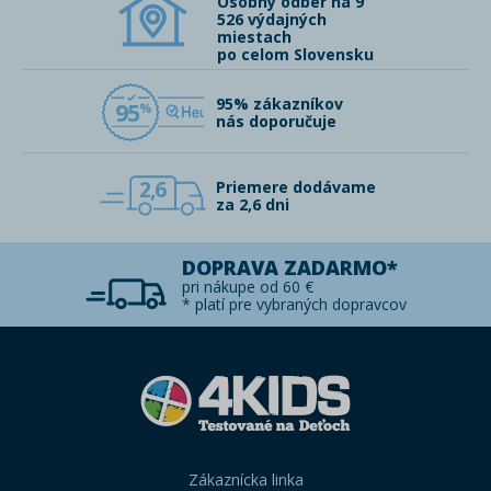
Osobný odber na 9
526 výdajných
miestach
po celom Slovensku
95% zákazníkov
95
nás doporučuje
2,6
Priemere dodávame
za 2,6 dni
DOPRAVA ZADARMO*
pri nákupe od 60 €
* platí pre vybraných dopravcov
Zákaznícka linka