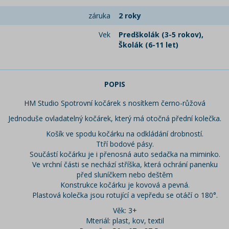
záruka
2 roky
Vek
Predškolák (3-5 rokov),
Školák (6-11 let)
POPIS
HM Studio Spotrovní kočárek s nosítkem černo-růžová
Jednoduše ovladatelný kočárek, který má otočná přední kolečka.
Košík ve spodu kočárku na odkládání drobností.
Ttří bodové pásy.
Součástí kočárku je i přenosná auto sedačka na miminko.
Ve vrchní části se nechází stříška, která ochrání panenku
před sluníčkem nebo deštěm
Konstrukce kočárku je kovová a pevná.
Plastová kolečka jsou rotující a vepředu se otáčí o 180°.
Věk: 3+
Mteriál: plast, kov, textil