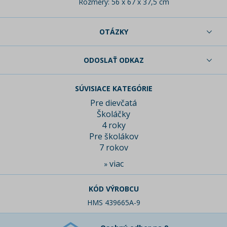
Rozměry: 56 x 67 x 37,5 cm
OTÁZKY
ODOSLAŤ ODKAZ
SÚVISIACE KATEGÓRIE
Pre dievčatá
Školáčky
4 roky
Pre školákov
7 rokov
viac
»
KÓD VÝROBCU
HMS 439665A-9