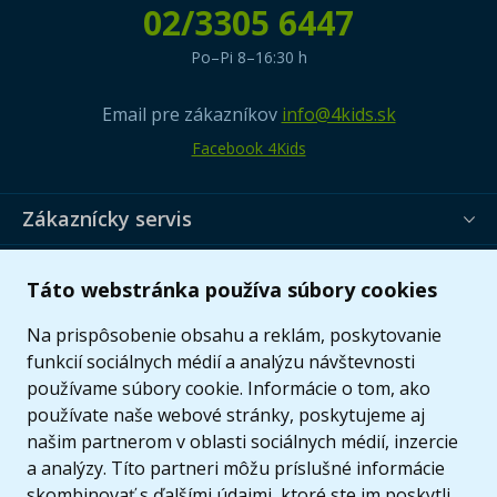
02/3305 6447
Po–Pi 8–16:30 h
Email pre zákazníkov
info@4kids.sk
Facebook 4Kids
Zákaznícky servis
Užitočné informácie
Táto webstránka používa súbory cookies
Ponuka
Na prispôsobenie obsahu a reklám, poskytovanie
funkcií sociálnych médií a analýzu návštevnosti
používame súbory cookie. Informácie o tom, ako
používate naše webové stránky, poskytujeme aj
našim partnerom v oblasti sociálnych médií, inzercie
a analýzy. Títo partneri môžu príslušné informácie
skombinovať s ďalšími údajmi, ktoré ste im poskytli