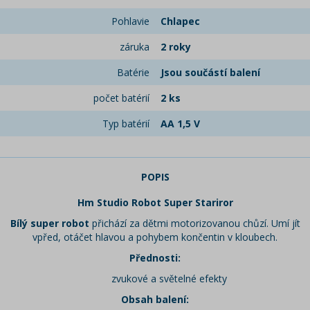
Pohlavie
Chlapec
záruka
2 roky
Batérie
Jsou součástí balení
počet batérií
2 ks
Typ batérií
AA 1,5 V
POPIS
Hm Studio Robot Super Stariror
Bílý super robot
přichází za dětmi motorizovanou chůzí. Umí jít
vpřed, otáčet hlavou a pohybem končentin v kloubech.
Přednosti:
zvukové a světelné efekty
Obsah balení: