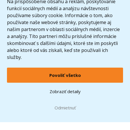
Na prispôsobenie obsahu a reklám, poskytovanie
funkcií sociálnych médií a analýzu návštevnosti
používame súbory cookie. Informácie o tom, ako
používate naše webové stránky, poskytujeme aj
našim partnerom v oblasti sociálnych médií, inzercie
a analýzy. Títo partneri môžu príslušné informácie
skombinovať s ďalšími údajmi, ktoré ste im poskytli
alebo ktoré od vás získali, keď ste používali ich
služby.
Povoliť všetko
© 2005 - 2026 Copyright 4kids.sk
LEGO, logo LEGO a minifigúrka sú ochrannými známkami spoločnosti LEGO Group. ©
Zobraziť detaily
2024 The LEGO Group.
Tieto internetové stránky používajú súbory cookie. Viac informácií
tu
.
Doprava zadarmo
Odmietnuť
pri nákupe od
60 €*
Zobraziť verziu pre desktop
Hračky môžete mať už
12.8.
* platí pre vybraných dopravcov