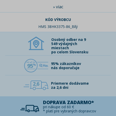
viac
»
KÓD VÝROBCU
HMS 38HK3375-86_Bílý
Osobný odber na 9
549 výdajných
miestach
po celom Slovensku
95% zákazníkov
95
nás doporučuje
2,6
Priemere dodávame
za 2,6 dni
DOPRAVA ZADARMO*
pri nákupe od 60 €
* platí pre vybraných dopravcov