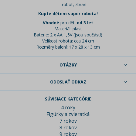
robot, zbraň
Kupte dětem super robota!
Vhodné
pro děti
od 3 let
Materiál: plast
Baterie: 2 x AA 1,5V (jsou součástí)
Velikost robota: cca 24 cm
Rozměry balení: 17 x 28 x 13 cm
OTÁZKY
ODOSLAŤ ODKAZ
SÚVISIACE KATEGÓRIE
4 roky
Figúrky a zvieratká
7 rokov
8 rokov
9 rokov