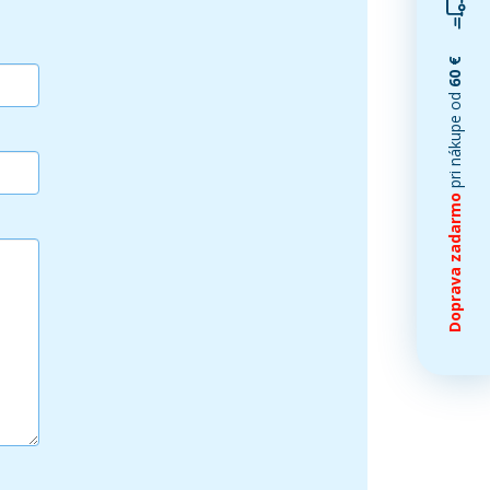
60 €
pri nákupe od
Doprava zadarmo