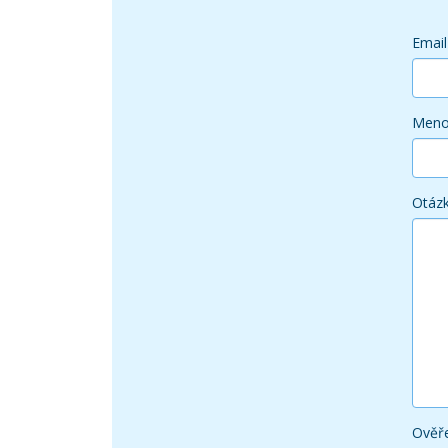
Email
Men
Otáz
Ověře