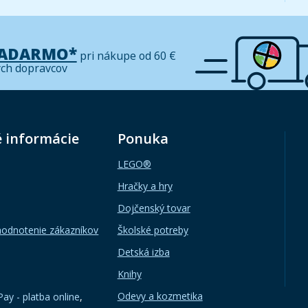
ZADARMO*
pri nákupe od 60 €
ých dopravcov
é informácie
Ponuka
LEGO®
Hračky a hry
Dojčenský tovar
hodnotenie zákazníkov
Školské potreby
Detská izba
Knihy
Odevy a kozmetika
ay - platba online
,