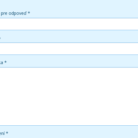
 pre odpoveď *
o
ka *
ní *