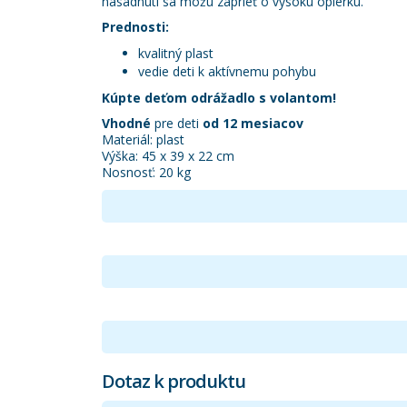
nasadnutí sa môžu zaprieť o vysokú opierku.
Prednosti:
kvalitný plast
vedie deti k aktívnemu pohybu
Kúpte deťom odrážadlo s volantom!
Vhodné
pre deti
od 12 mesiacov
Materiál: plast
Výška: 45 x 39 x 22 cm
Nosnosť: 20 kg
Dotaz k produktu