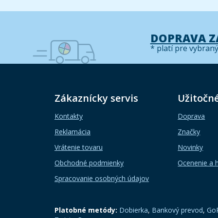
DOPRAVA 
* platí pre vybran
Zákaznícky servis
Užitočn
Kontakty
Doprava
Reklamácia
Značky
Vrátenie tovaru
Novinky
Obchodné podmienky
Ocenenie a 
Spracovanie osobných údajov
Platobné metódy:
Dobierka
,
Bankový prevod
,
GoP