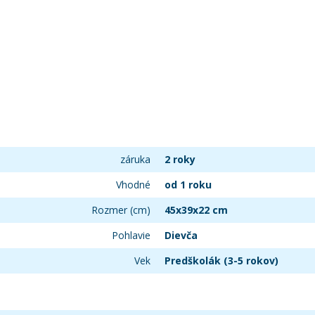
záruka
2 roky
Vhodné
od 1 roku
Rozmer (cm)
45x39x22 cm
Pohlavie
Dievča
Vek
Predškolák (3-5 rokov)