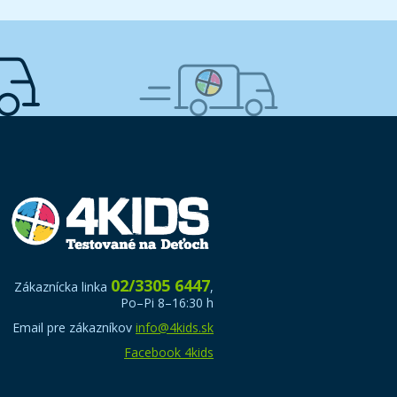
02/3305 6447
Zákaznícka linka
,
Po–Pi 8–16:30 h
Email pre zákazníkov
info@4kids.sk
Facebook 4kids