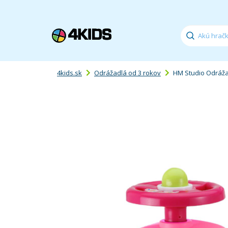
4kids.sk
Odrážadlá od 3 rokov
HM Studio Odráža