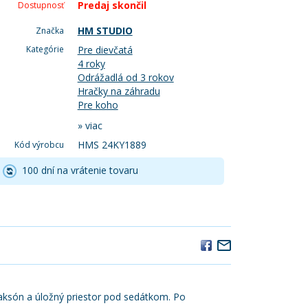
Predaj skončil
Dostupnosť
HM STUDIO
Značka
Kategórie
Pre dievčatá
4 roky
Odrážadlá od 3 rokov
Hračky na záhradu
Pre koho
»
viac
HMS 24KY1889
Kód výrobcu
100 dní na vrátenie tovaru
laksón a úložný priestor pod sedátkom. Po