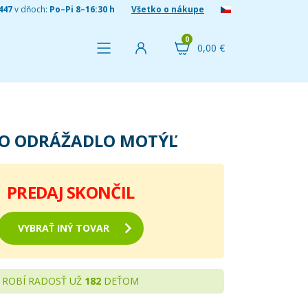
447
v dňoch:
Po–Pi 8–16:30 h
Všetko o nákupe
0
0,00 €
IO ODRÁŽADLO MOTÝĽ
PREDAJ SKONČIL
VYBRAŤ INÝ TOVAR
ROBÍ RADOSŤ UŽ
182
DEŤOM