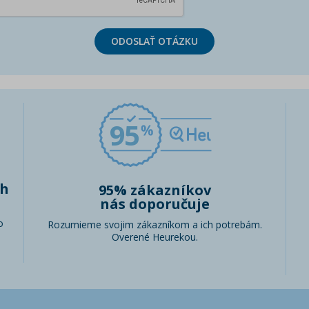
ODOSLAŤ OTÁZKU
95
ch
95% zákazníkov
nás doporučuje
o
Rozumieme svojim zákazníkom a ich potrebám.
Overené Heurekou.