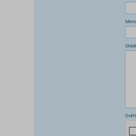
Men
Otáz
Ověře