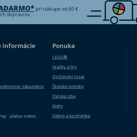
ZADARMO*
pri nákupe od 60 €
ých dopravcov
é informácie
Ponuka
LEGO®
Hračky a hry
Dojčenský tovar
hodnotenie zákazníkov
Školské potreby
Detská izba
Knihy
Odevy a kozmetika
ay - platba online
,