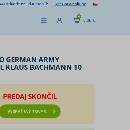
447
v dňoch:
Po–Pi 8–16:30 h
Všetko o nákupe
0
0,00 €
IO GERMAN ARMY
L KLAUS BACHMANN 10
PREDAJ SKONČIL
VYBRAŤ INÝ TOVAR