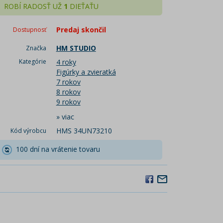
ROBÍ RADOSŤ UŽ
1
DIEŤAŤU
Predaj skončil
Dostupnosť
HM STUDIO
Značka
Kategórie
4 roky
Figúrky a zvieratká
7 rokov
8 rokov
9 rokov
»
viac
HMS 34UN73210
Kód výrobcu
100 dní na vrátenie tovaru