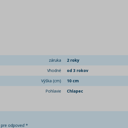
záruka
2 roky
Vhodné
od 3 rokov
Výška (cm)
10 cm
Pohlavie
Chlapec
 pre odpoveď *