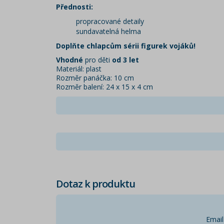
Přednosti:
propracované detaily
sundavatelná helma
Doplňte chlapcům sérii figurek vojáků!
Vhodné
pro děti
od 3 let
Materiál: plast
Rozměr panáčka: 10 cm
Rozměr balení: 24 x 15 x 4 cm
Dotaz k produktu
Email