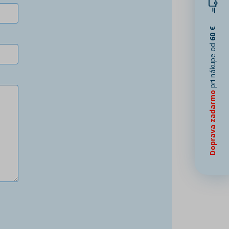
60 €
pri nákupe od
Doprava zadarmo