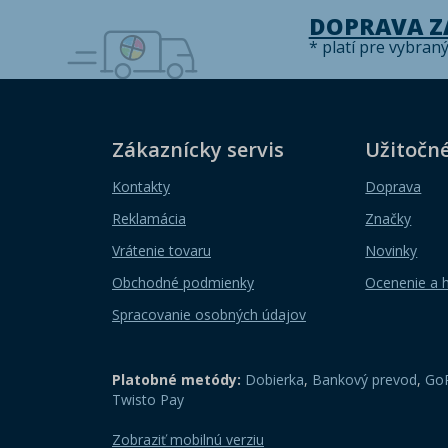
DOPRAVA 
* platí pre vybran
Zákaznícky servis
Užitočn
Kontakty
Doprava
Reklamácia
Značky
Vrátenie tovaru
Novinky
Obchodné podmienky
Ocenenie a 
Spracovanie osobných údajov
Platobné metódy:
Dobierka
,
Bankový prevod
,
GoP
Twisto Pay
Zobraziť mobilnú verziu