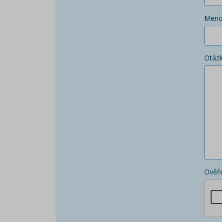
Men
Otáz
Ověře