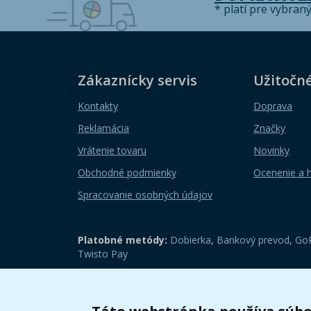
* platí pre vybran
Zákaznícky servis
Užitočn
Kontakty
Doprava
Reklamácia
Značky
Vrátenie tovaru
Novinky
Obchodné podmienky
Ocenenie a 
Spracovanie osobných údajov
Platobné metódy:
Dobierka
,
Bankový prevod
,
GoP
Twisto Pay
Zobraziť mobilnú verziu