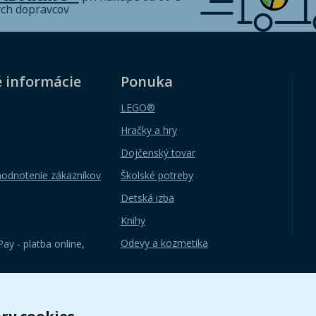
ých dopravcov
é informácie
Ponuka
LEGO®
Hračky a hry
Dojčenský tovar
hodnotenie zákazníkov
Školské potreby
Detská izba
Knihy
Odevy a kozmetika
ay - platba online
,