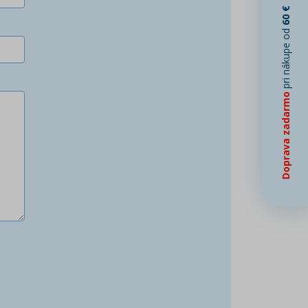
60 €
pri nákupe od
Doprava zadarmo