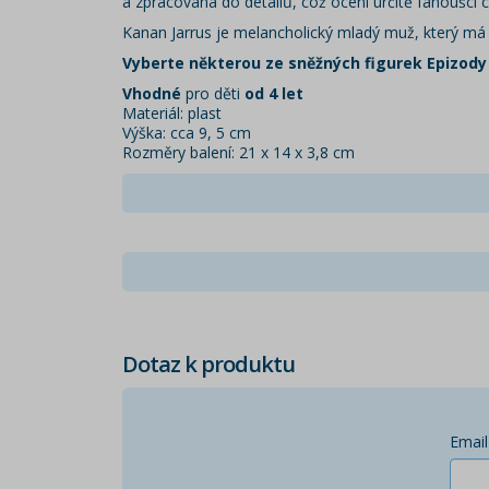
a zpracovaná do detailů, což ocení určitě fanoušci 
Kanan Jarrus je melancholický mladý muž, který má 
Vyberte některou ze sněžných figurek Epizody 
Vhodné
pro děti
od 4 let
Materiál: plast
Výška: cca 9, 5 cm
Rozměry balení: 21 x 14 x 3,8 cm
Dotaz k produktu
Email