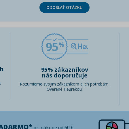
ODOSLAŤ OTÁZKU
95
ch
95% zákazníkov
nás doporučuje
o
Rozumieme svojim zákazníkom a ich potrebám.
Overené Heurekou.
ZADARMO*
pri nákupe od 60 €