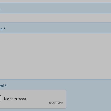
o
ka *
ní *