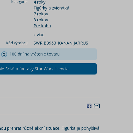
Kategórie
4 roky
Figúrky a zvieratká
7 rokov
8 rokov
Pre koho
»
viac
SWR B3963_KANAN JARRUS
Kód výrobcu
100 dní na vrátenie tovaru
ie Sci-fi a fantasy Star Wars licencia
hou přehrát různé akční situace. Figurka je pohyblivá