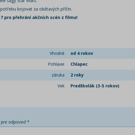
celé ságy Star Wars.
potřebu bojovat za obětavých příčin.
7 pro přehrání akčních scén z filmu!
Vhodné
od 4 rokov
Pohlavie
Chlapec
záruka
2 roky
Vek
Predškolák (3-5 rokov)
 pre odpoveď *