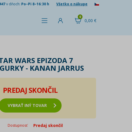
447
v dňoch:
Po–Pi 8–16:30 h
Všetko o nákupe
0
0,00 €
TAR WARS EPIZODA 7
IGURKY - KANAN JARRUS
PREDAJ SKONČIL
VYBRAŤ INÝ TOVAR
Predaj skončil
Dostupnosť