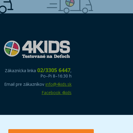
02/3305 6447
Zákaznícka linka
,
Po–Pi 8–16:30 h
Email pre zákazníkov
info@4kids.sk
Facebook 4kids