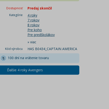
Predaj skončil
Dostupnosť
Kategórie
4 roky
7 rokov
8 rokov
Pre koho
Pre predškolákov
»
viac
HAS B0434_CAPTAIN AMERICA
Kód výrobcu
100 dní na vrátenie tovaru
Ďalšie 4 roky Avengers