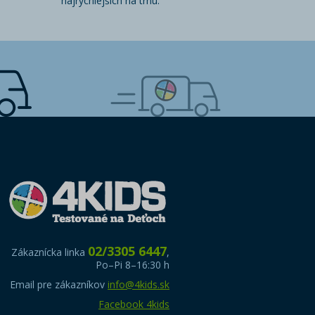
najrýchlejších na trhu.
02/3305 6447
Zákaznícka linka
,
Po–Pi 8–16:30 h
Email pre zákazníkov
info@4kids.sk
Facebook 4kids