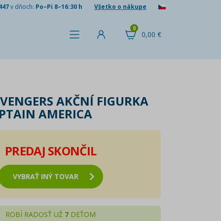
447
v dňoch:
Po–Pi 8–16:30 h
Všetko o nákupe
0
0,00 €
VENGERS AKČNÍ FIGURKA
APTAIN AMERICA
PREDAJ SKONČIL
VYBRAŤ INÝ TOVAR
ROBÍ RADOSŤ UŽ
7
DEŤOM