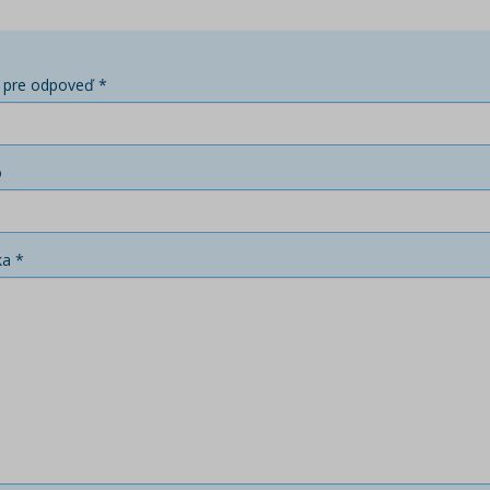
 pre odpoveď *
o
ka *