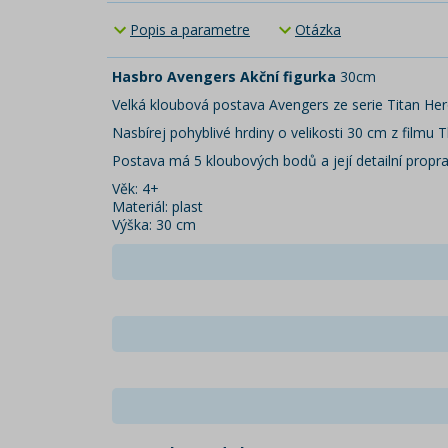
Popis a parametre
Otázka
Hasbro Avengers Akční figurka
30cm
Velká kloubová postava Avengers ze serie Titan Hero
Nasbírej pohyblivé hrdiny o velikosti 30 cm z filmu T
Postava má 5 kloubových bodů a její detailní propr
Věk: 4+
Materiál: plast
Výška: 30 cm