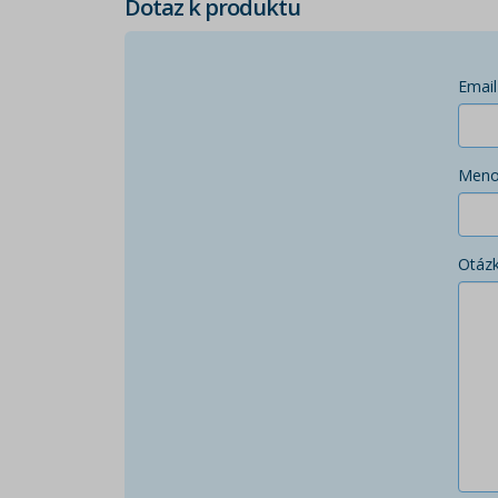
Dotaz k produktu
Email
Men
Otáz