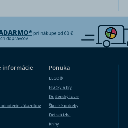
ZADARMO*
pri nákupe od 60 €
ých dopravcov
é informácie
Ponuka
LEGO®
Hračky a hry
Dojčenský tovar
hodnotenie zákazníkov
Školské potreby
Detská izba
Knihy