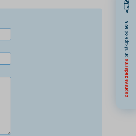
60 €
pri nákupe od
Doprava zadarmo