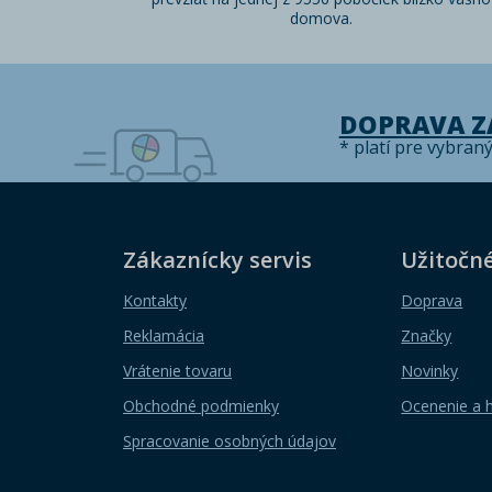
domova.
DOPRAVA 
* platí pre vybran
Zákaznícky servis
Užitočn
Kontakty
Doprava
Reklamácia
Značky
Vrátenie tovaru
Novinky
Obchodné podmienky
Ocenenie a 
Spracovanie osobných údajov