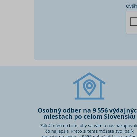
Ověře
Osobný odber na 9 556 výdajný
miestach po celom Slovensku
Záleží nám na tom, aby sa vám u nás nakupoval
čo najlepšie. Preto si teraz môžete svoj balík
prevziať na jednej z 9556 pobočiek blízko vášho