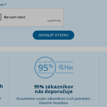
ní *
ODOSLAŤ OTÁZKU
95
ch
95% zákazníkov
nás doporučuje
o
Rozumieme svojim zákazníkom a ich potrebám.
Overené Heurekou.