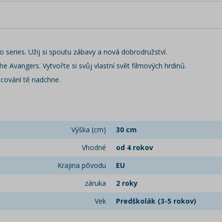
 series. Užij si spoutu zábavy a nová dobrodružství.
he Avangers. Vytvořte si svůj vlastní svět filmových hrdinů.
acování tě nadchne.
Výška (cm)
30 cm
Vhodné
od 4 rokov
Krajina pôvodu
EU
záruka
2 roky
Vek
Predškolák (3-5 rokov)