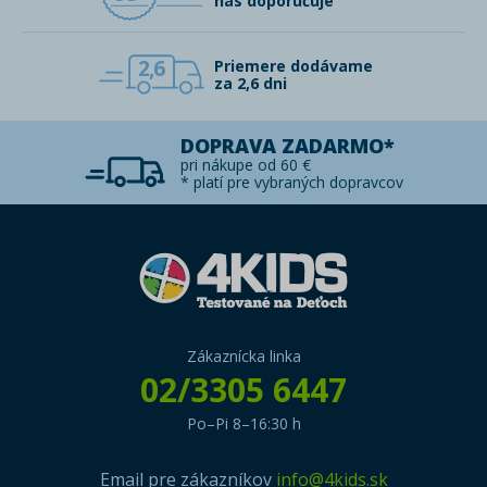
nás doporučuje
2,6
Priemere dodávame
za 2,6 dni
DOPRAVA ZADARMO*
pri nákupe od 60 €
* platí pre vybraných dopravcov
Zákaznícka linka
02/3305 6447
Po–Pi 8–16:30 h
Email pre zákazníkov
info@4kids.sk