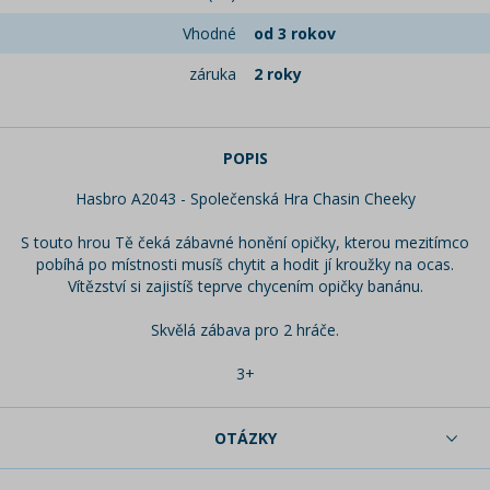
Vhodné
od 3 rokov
záruka
2 roky
POPIS
Hasbro A2043 - Společenská Hra Chasin Cheeky
S touto hrou Tě čeká zábavné honění opičky, kterou mezitímco
pobíhá po místnosti musíš chytit a hodit jí kroužky na ocas.
Vítězství si zajistíš teprve chycením opičky banánu.
Skvělá zábava pro 2 hráče.
3+
OTÁZKY