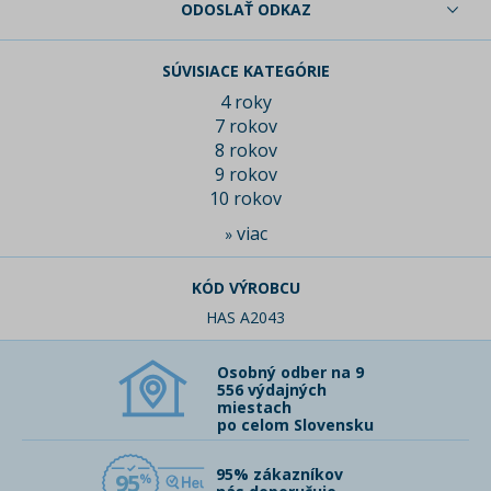
ODOSLAŤ ODKAZ
SÚVISIACE KATEGÓRIE
4 roky
7 rokov
8 rokov
9 rokov
10 rokov
viac
»
KÓD VÝROBCU
HAS A2043
Osobný odber na 9
556 výdajných
miestach
po celom Slovensku
95% zákazníkov
95