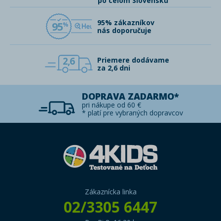
po celom Slovensku
95% zákazníkov
95
nás doporučuje
2,6
Priemere dodávame
za 2,6 dni
DOPRAVA ZADARMO*
pri nákupe od 60 €
* platí pre vybraných dopravcov
Zákaznícka linka
02/3305 6447