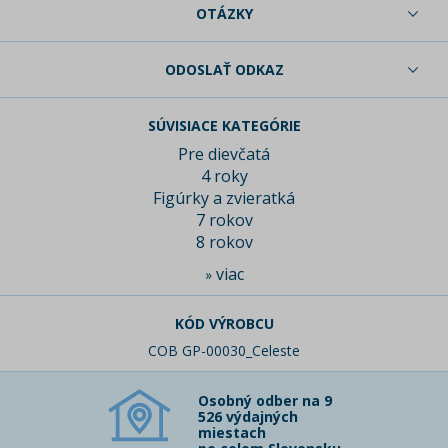
OTÁZKY
ODOSLAŤ ODKAZ
SÚVISIACE KATEGÓRIE
Pre dievčatá
4 roky
Figúrky a zvieratká
7 rokov
8 rokov
viac
»
KÓD VÝROBCU
COB GP-00030_Celeste
Osobný odber na 9
526 výdajných
miestach