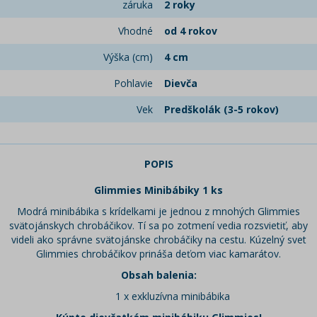
záruka
2 roky
Vhodné
od 4 rokov
Výška (cm)
4 cm
Pohlavie
Dievča
Vek
Predškolák (3-5 rokov)
POPIS
Glimmies Minibábiky 1 ks
Modrá minibábika s krídelkami je jednou z mnohých Glimmies
svätojánskych chrobáčikov. Tí sa po zotmení vedia rozsvietiť, aby
videli ako správne svätojánske chrobáčiky na cestu. Kúzelný svet
Glimmies chrobáčikov prináša deťom viac kamarátov.
Obsah balenia:
1 x exkluzívna minibábika