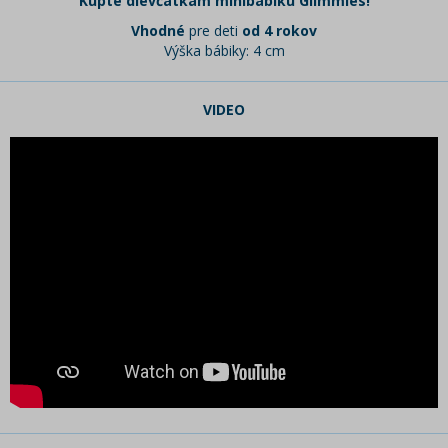
Kúpte dievčatkám minibábiku
Glimmies!
Vhodné
pre deti
od 4 rokov
Výška bábiky: 4 cm
VIDEO