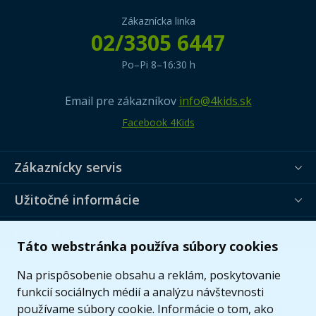
Zákaznícka linka
02/3305 6447
Po–Pi 8–16:30 h
Email pre zákazníkov
info@4kids.sk
Facebook 4Kids
Zákaznícky servis
Užitočné informácie
Ponuka
Táto webstránka používa súbory cookies
Na prispôsobenie obsahu a reklám, poskytovanie
funkcií sociálnych médií a analýzu návštevnosti
používame súbory cookie. Informácie o tom, ako