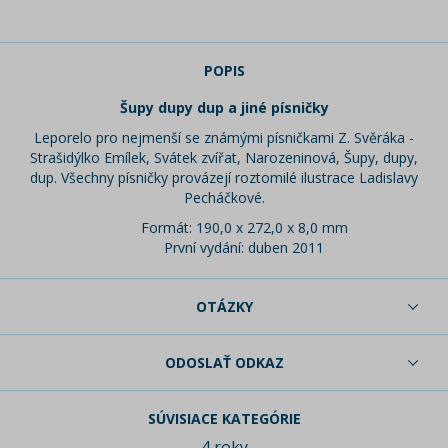
POPIS
Šupy dupy dup a jiné písničky
Leporelo pro nejmenší se známými písničkami Z. Svěráka -
Strašidýlko Emílek, Svátek zvířat, Narozeninová, Šupy, dupy,
dup. Všechny písničky provázejí roztomilé ilustrace Ladislavy
Pecháčkové.
Formát: 190,0 x 272,0 x 8,0 mm
První vydání: duben 2011
OTÁZKY
ODOSLAŤ ODKAZ
SÚVISIACE KATEGÓRIE
4 roky