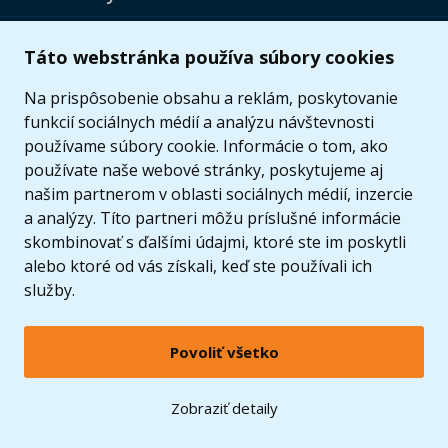
Užitočné informácie
Táto webstránka používa súbory cookies
Ponuka
Na prispôsobenie obsahu a reklám, poskytovanie
funkcií sociálnych médií a analýzu návštevnosti
používame súbory cookie. Informácie o tom, ako
používate naše webové stránky, poskytujeme aj
našim partnerom v oblasti sociálnych médií, inzercie
a analýzy. Títo partneri môžu príslušné informácie
skombinovať s ďalšími údajmi, ktoré ste im poskytli
alebo ktoré od vás získali, keď ste používali ich
služby.
Povoliť všetko
© 2005 - 2026 Copyright 4kids.sk
LEGO, logo LEGO a minifigúrka sú ochrannými známkami spoločnosti LEGO Group. ©
Zobraziť detaily
2024 The LEGO Group.
Tieto internetové stránky používajú súbory cookie. Viac informácií
tu
.