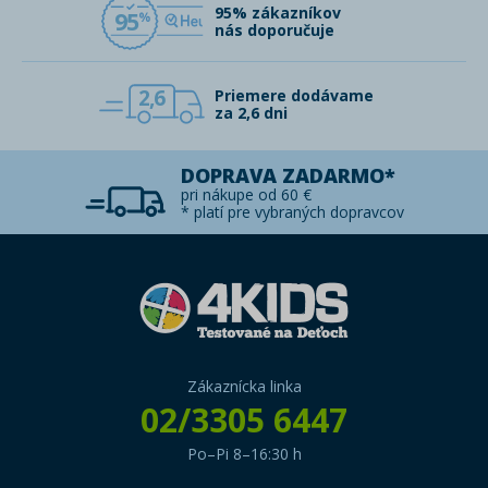
95% zákazníkov
95
nás doporučuje
2,6
Priemere dodávame
za 2,6 dni
DOPRAVA ZADARMO*
pri nákupe od 60 €
* platí pre vybraných dopravcov
Zákaznícka linka
02/3305 6447
Po–Pi 8–16:30 h