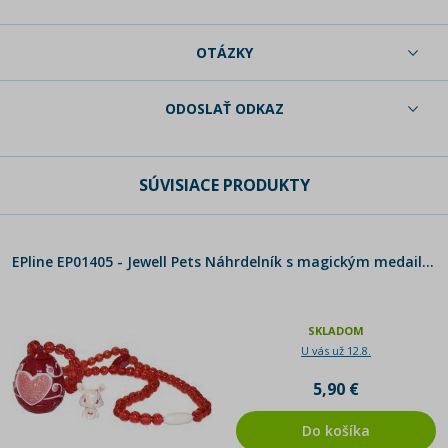
OTÁZKY
ODOSLAŤ ODKAZ
SÚVISIACE PRODUKTY
EPline EP01405 - Jewell Pets Náhrdelník s magickým medailonem - Ruby
SKLADOM
U vás už 12.8.
5,90 €
Do košíka