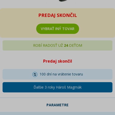
PREDAJ SKONČIL
VYBRAŤ INÝ TOVAR
ROBÍ RADOSŤ UŽ
24
DEŤOM
Predaj skončil
100 dní na vrátenie tovaru
Ďalšie 3 roky Hároš Magmák
PARAMETRE