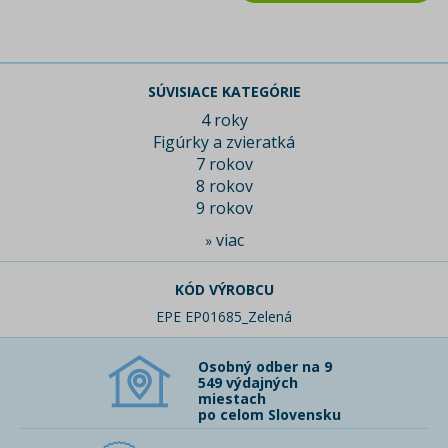
SÚVISIACE KATEGÓRIE
4 roky
Figúrky a zvieratká
7 rokov
8 rokov
9 rokov
viac
»
KÓD VÝROBCU
EPE EP01685_Zelená
Osobný odber na 9
549 výdajných
miestach
po celom Slovensku