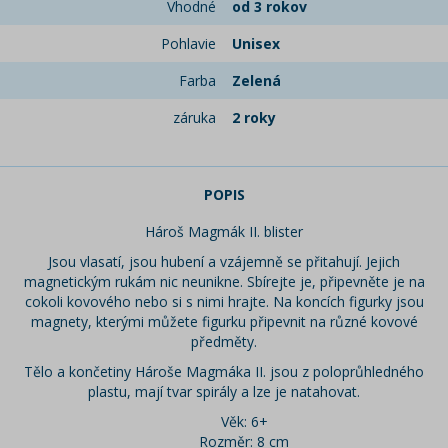
Vhodné
od 3 rokov
Pohlavie
Unisex
Farba
Zelená
záruka
2 roky
POPIS
Hároš Magmák II. blister
Jsou vlasatí, jsou hubení a vzájemně se přitahují. Jejich
magnetickým rukám nic neunikne. Sbírejte je, připevněte je na
cokoli kovového nebo si s nimi hrajte. Na koncích figurky jsou
magnety, kterými můžete figurku připevnit na různé kovové
předměty.
Tělo a končetiny Hároše Magmáka II. jsou z poloprůhledného
plastu, mají tvar spirály a lze je natahovat.
Věk: 6+
Rozměr: 8 cm