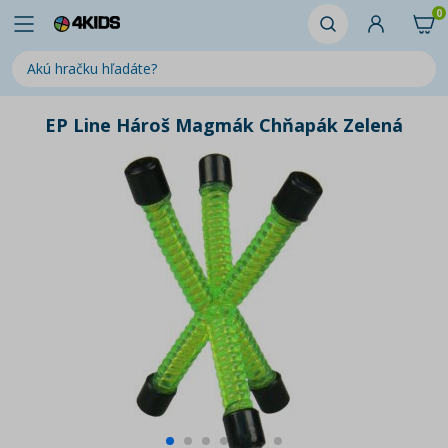
0
EP Line Hároš Magmák Chňapák Zelená