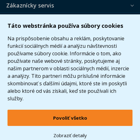
Zákaznícky servis
Užitočné informácie
Táto webstránka používa súbory cookies
Ponuka
Na prispôsobenie obsahu a reklám, poskytovanie
funkcií sociálnych médií a analýzu návštevnosti
používame súbory cookie. Informácie o tom, ako
používate naše webové stránky, poskytujeme aj
našim partnerom v oblasti sociálnych médií, inzercie
a analýzy. Títo partneri môžu príslušné informácie
skombinovať s ďalšími údajmi, ktoré ste im poskytli
alebo ktoré od vás získali, keď ste používali ich
služby.
Povoliť všetko
© 2005 - 2026 Copyright 4kids.sk
LEGO, logo LEGO a minifigúrka sú ochrannými známkami spoločnosti LEGO Group. ©
Zobraziť detaily
2024 The LEGO Group.