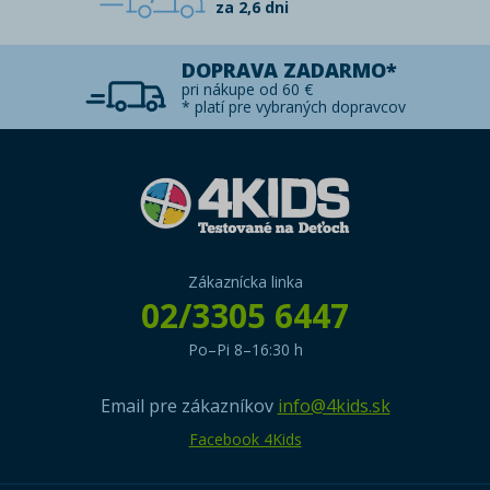
za 2,6 dni
DOPRAVA ZADARMO*
pri nákupe od 60 €
* platí pre vybraných dopravcov
Zákaznícka linka
02/3305 6447
Po–Pi 8–16:30 h
Email pre zákazníkov
info@4kids.sk
Facebook 4Kids