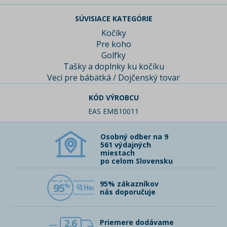
SÚVISIACE KATEGÓRIE
Kočíky
Pre koho
Golfky
Tašky a doplnky ku kočíku
Veci pre bábätká / Dojčenský tovar
KÓD VÝROBCU
EAS EMB10011
Osobný odber na 9
561 výdajných
miestach
po celom Slovensku
95% zákazníkov
95
nás doporučuje
2,6
Priemere dodávame