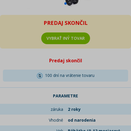
PREDAJ SKONČIL
VYBRAŤ INÝ TOVAR
Predaj skončil
100 dní na vrátenie tovaru
PARAMETRE
záruka
2 roky
Vhodné
od narodenia
Vek
Bábätko (0-12 mesiacov),