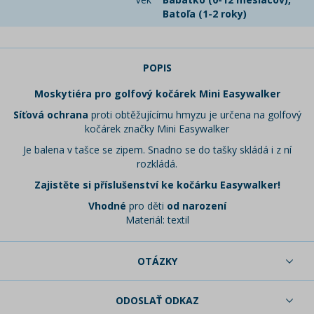
Batoľa (1-2 roky)
POPIS
Moskytiéra pro golfový kočárek Mini Easywalker
Síťová ochrana
proti obtěžujícímu hmyzu je určena na golfový
kočárek značky Mini Easywalker
Je balena v tašce se zipem. Snadno se do tašky skládá i z ní
rozkládá.
Zajistěte si příslušenství ke kočárku Easywalker!
Vhodné
pro děti
od narození
Materiál: textil
OTÁZKY
ODOSLAŤ ODKAZ