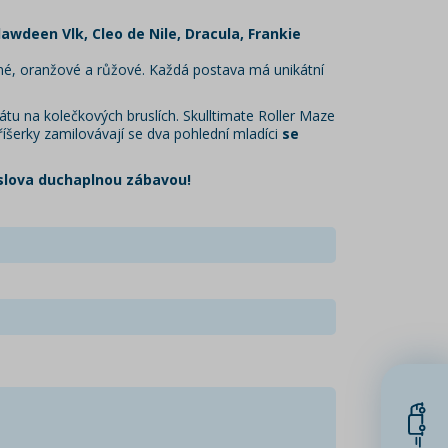
lawdeen Vlk, Cleo de Nile, Dracula, Frankie
né, oranžové a růžové. Každá postava má unikátní
tu na kolečkových bruslích. Skulltimate Roller Maze
říšerky zamilovávají se dva pohlední mladíci
se
doslova duchaplnou zábavou!