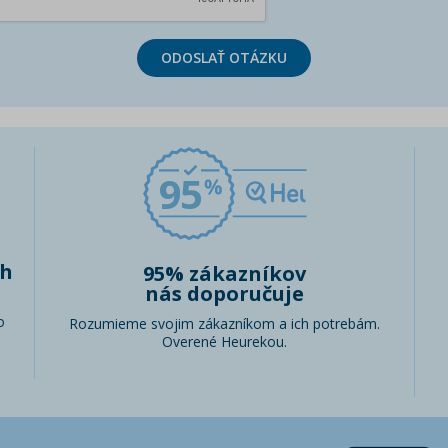
ODOSLAŤ OTÁZKU
95
ch
95% zákazníkov
nás doporučuje
o
Rozumieme svojim zákazníkom a ich potrebám.
Overené Heurekou.