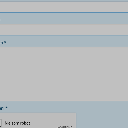
o
ka *
ní *