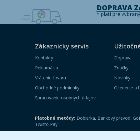
DOPRAVA 
* platí pre vybran
Zákaznícky servis
Užitočn
Kontakty
Doprava
Reklamácia
Značky
Vrátenie tovaru
Novinky
Obchodné podmienky
Ocenenie a 
Spracovanie osobných údajov
Platobné metódy:
Dobierka
,
Bankový prevod
,
GoP
Twisto Pay
Zobraziť mobilnú verziu