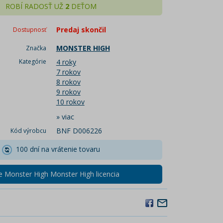
ROBÍ RADOSŤ UŽ
2
DEŤOM
Predaj skončil
Dostupnosť
MONSTER HIGH
Značka
Kategórie
4 roky
7 rokov
8 rokov
9 rokov
10 rokov
»
viac
BNF D006226
Kód výrobcu
100 dní na vrátenie tovaru
e Monster High Monster High licencia