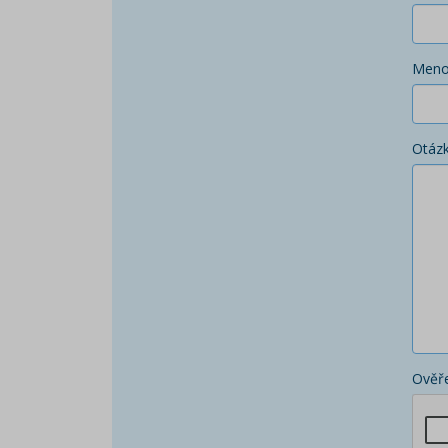
Men
Otáz
Ověře