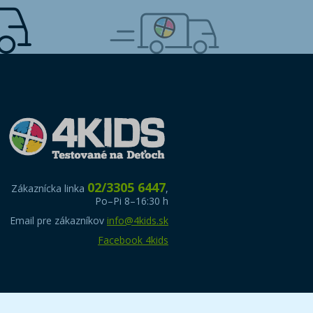
02/3305 6447
Zákaznícka linka
,
Po–Pi 8–16:30 h
Email pre zákazníkov
info@4kids.sk
Facebook 4kids