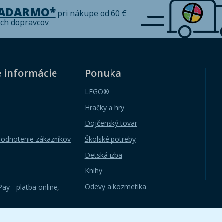
ZADARMO*
pri nákupe od 60 €
ých dopravcov
é informácie
Ponuka
LEGO®
Hračky a hry
Dojčenský tovar
hodnotenie zákazníkov
Školské potreby
Detská izba
Knihy
Odevy a kozmetika
ay - platba online
,