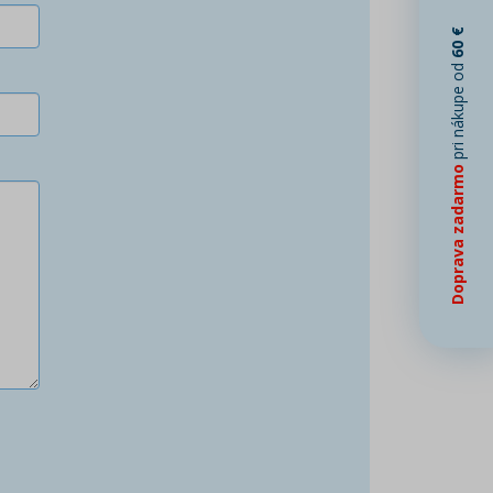
60 €
pri nákupe od
Doprava zadarmo