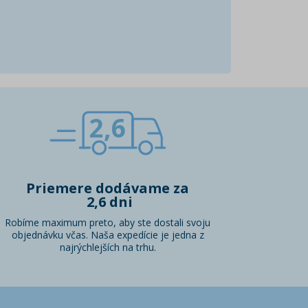
2,6
Priemere dodávame za
2,6 dni
Robíme maximum preto, aby ste dostali svoju
objednávku včas. Naša expedície je jedna z
najrýchlejších na trhu.