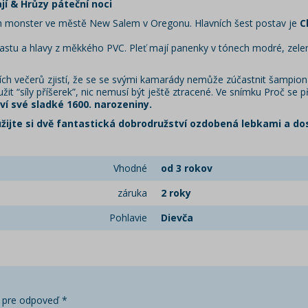
jí & Hrůzy páteční noci
ých monster ve městě New Salem v Oregonu. Hlavních šest postav je
C
astu a hlavy z měkkého PVC. Pleť mají panenky v tónech modré, zele
h večerů zjistí, že se se svými kamarády nemůže zúčastnit šampioná
it “síly příšerek”, nic nemusí být ještě ztracené. Ve snímku Proč se p
ví své sladké 1600. narozeniny.
a užijte si dvě fantastická dobrodružství ozdobená lebkami a 
Vhodné
od 3 rokov
záruka
2 roky
Pohlavie
Dievča
 pre odpoveď *