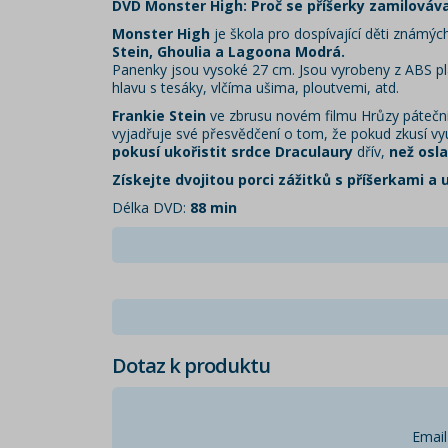
DVD Monster High: Proč se příšerky zamilováva
Monster High
je škola pro dospívající děti znám
Stein, Ghoulia a Lagoona Modrá.
Panenky jsou vysoké 27 cm. Jsou vyrobeny z ABS pl
hlavu s tesáky, vlčíma ušima, ploutvemi, atd.
Frankie Stein
ve zbrusu novém filmu Hrůzy pátečníc
vyjadřuje své přesvědčení o tom, že pokud zkusí využ
pokusí ukořistit srdce Draculaury
dřív,
než osla
Získejte dvojitou porci zážitků s příšerkami 
Délka DVD:
88 min
Dotaz k produktu
Email