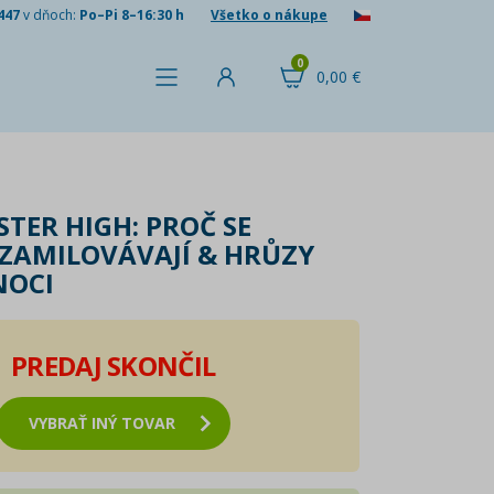
447
v dňoch:
Po–Pi 8–16:30 h
Všetko o nákupe
0
0,00 €
TER HIGH: PROČ SE
 ZAMILOVÁVAJÍ & HRŮZY
NOCI
PREDAJ SKONČIL
VYBRAŤ INÝ TOVAR