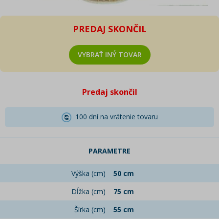
PREDAJ SKONČIL
VYBRAŤ INÝ TOVAR
Predaj skončil
100 dní na vrátenie tovaru
PARAMETRE
Výška (cm)
50 cm
Dĺžka (cm)
75 cm
Šírka (cm)
55 cm