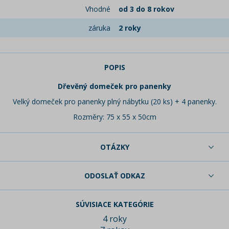
Vhodné
od 3 do 8 rokov
záruka
2 roky
POPIS
Dřevěný domeček pro panenky
Velký domeček pro panenky plný nábytku (20 ks) + 4 panenky.
Rozměry: 75 x 55 x 50cm
OTÁZKY
ODOSLAŤ ODKAZ
SÚVISIACE KATEGÓRIE
4 roky