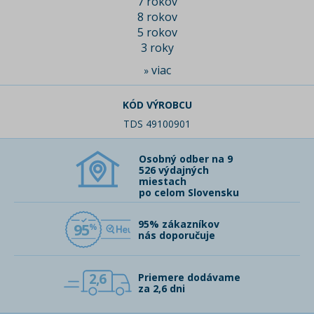
7 rokov
8 rokov
5 rokov
3 roky
viac
»
KÓD VÝROBCU
TDS 49100901
Osobný odber na 9
526 výdajných
miestach
po celom Slovensku
95% zákazníkov
95
nás doporučuje
2,6
Priemere dodávame
za 2,6 dni