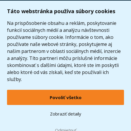
Užitočné informácie
Táto webstránka používa súbory cookies
Ponuka
Na prispôsobenie obsahu a reklám, poskytovanie
funkcií sociálnych médií a analýzu návštevnosti
používame súbory cookie. Informácie o tom, ako
používate naše webové stránky, poskytujeme aj
našim partnerom v oblasti sociálnych médií, inzercie
a analýzy. Títo partneri môžu príslušné informácie
skombinovať s ďalšími údajmi, ktoré ste im poskytli
alebo ktoré od vás získali, keď ste používali ich
služby.
Povoliť všetko
© 2005 - 2026 Copyright 4kids.sk
LEGO, logo LEGO a minifigúrka sú ochrannými známkami spoločnosti LEGO Group. ©
Zobraziť detaily
2024 The LEGO Group.
Tieto internetové stránky používajú súbory cookie. Viac informácií
tu
.
Doprava zadarmo
Odmietnuť
pri nákupe od
60 €*
Zobraziť verziu pre desktop