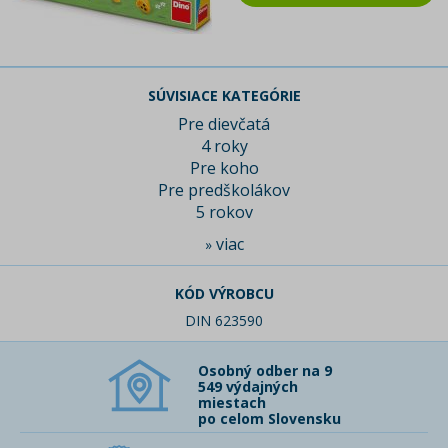
SÚVISIACE KATEGÓRIE
Pre dievčatá
4 roky
Pre koho
Pre predškolákov
5 rokov
viac
»
KÓD VÝROBCU
DIN 623590
Osobný odber na 9
549 výdajných
miestach
po celom Slovensku