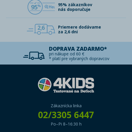
95% zákazníkov
95
nás doporučuje
2,6
Priemere dodávame
za 2,6 dni
DOPRAVA ZADARMO*
pri nákupe od 60 €
* platí pre vybraných dopravcov
Zákaznícka linka
02/3305 6447
Po–Pi 8–16:30 h