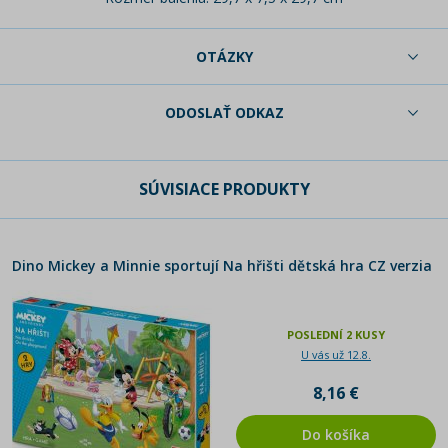
OTÁZKY
ODOSLAŤ ODKAZ
SÚVISIACE PRODUKTY
Dino Mickey a Minnie sportují Na hřišti dětská hra CZ verzia
POSLEDNÍ 2 KUSY
U vás už 12.8.
8,16 €
Do košíka