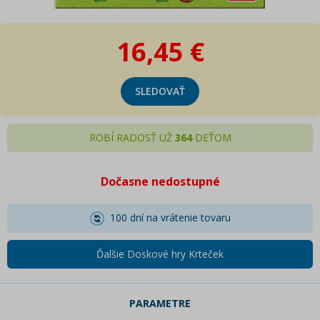
16,45 €
SLEDOVAŤ
ROBÍ RADOSŤ UŽ
364
DEŤOM
Dočasne nedostupné
100 dní na vrátenie tovaru
Ďalšie Doskové hry Krteček
PARAMETRE