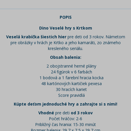
POPIS
Dino Veselé hry s Krtkom
Veselá krabička šiestich hier
pre deti od 3 rokov. Námetom
pre obrázky v hrách je Krtko a jeho kamaráti, zo známeho
kresleného seriálu.
Obsah balenia:
2 obojstranné herné plány
24 figúrok v 6 farbách
1 bodová a 1 farební hracia kocka
48 kartónových kartičiek pexesa
30 hracích kariet
Score pravidlá
Kúpte deťom jednoduché hry a zahrajte si s nimi!
Vhodné
pre deti
od 3 rokov
Počet hráčov: 2-6
Približný čas hrania: 15-30 minút
Rozmer balenia: 29,7 x 7,5 x 29,7 cm