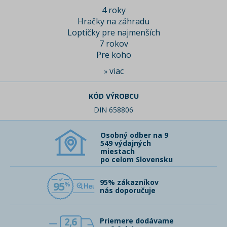
4 roky
Hračky na záhradu
Loptičky pre najmenších
7 rokov
Pre koho
viac
»
KÓD VÝROBCU
DIN 658806
Osobný odber na 9
549 výdajných
miestach
po celom Slovensku
95% zákazníkov
95
nás doporučuje
2,6
Priemere dodávame