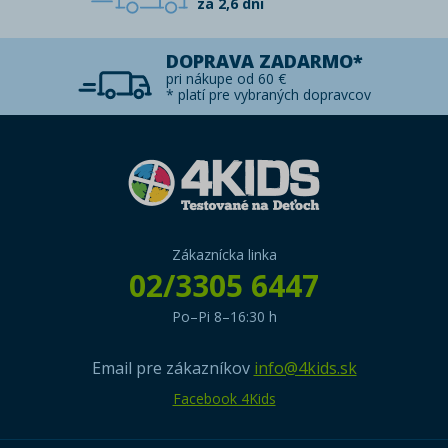
za 2,6 dni
DOPRAVA ZADARMO*
pri nákupe od 60 €
* platí pre vybraných dopravcov
Zákaznícka linka
02/3305 6447
Po–Pi 8–16:30 h
Email pre zákazníkov
info@4kids.sk
Facebook 4Kids