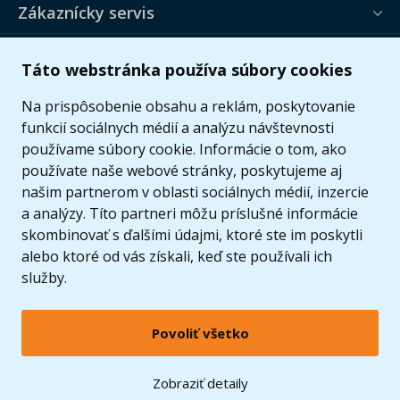
Zákaznícky servis
Užitočné informácie
Táto webstránka používa súbory cookies
Ponuka
Na prispôsobenie obsahu a reklám, poskytovanie
funkcií sociálnych médií a analýzu návštevnosti
používame súbory cookie. Informácie o tom, ako
používate naše webové stránky, poskytujeme aj
našim partnerom v oblasti sociálnych médií, inzercie
a analýzy. Títo partneri môžu príslušné informácie
skombinovať s ďalšími údajmi, ktoré ste im poskytli
alebo ktoré od vás získali, keď ste používali ich
služby.
Povoliť všetko
© 2005 - 2026 Copyright 4kids.sk
LEGO, logo LEGO a minifigúrka sú ochrannými známkami spoločnosti LEGO Group. ©
Zobraziť detaily
2024 The LEGO Group.