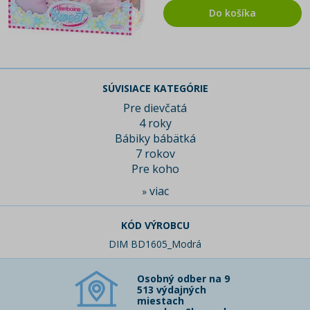
Do košíka
SÚVISIACE KATEGÓRIE
Pre dievčatá
4 roky
Bábiky bábätká
7 rokov
Pre koho
viac
»
KÓD VÝROBCU
DIM BD1605_Modrá
Osobný odber na 9
513 výdajných
miestach