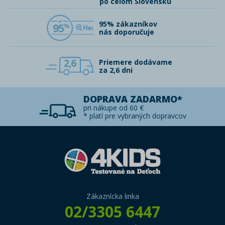
po celom Slovensku
95% zákazníkov
95
nás doporučuje
2,6
Priemere dodávame
za 2,6 dni
DOPRAVA ZADARMO*
pri nákupe od 60 €
* platí pre vybraných dopravcov
Zákaznícka linka
02/3305 6447