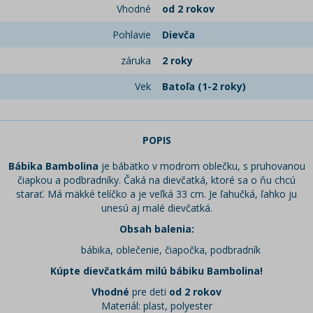
Vhodné
od 2 rokov
Pohlavie
Dievča
záruka
2 roky
Vek
Batoľa (1-2 roky)
POPIS
Bábika Bambolina
je bábätko v modrom oblečku, s pruhovanou
čiapkou a podbradníky. Čaká na dievčatká, ktoré sa o ňu chcú
starať. Má mäkké telíčko a je veľká 33 cm. Je ľahučká, ľahko ju
unesú aj malé dievčatká.
Obsah balenia:
bábika, oblečenie, čiapočka, podbradník
Kúpte dievčatkám milú bábiku Bambolina!
Vhodné
pre deti
od 2 rokov
Materiál: plast, polyester