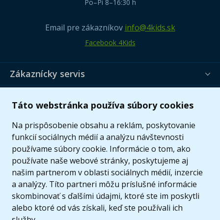
Po–Pi 8–16:30 h
Email pre zákazníkov
info@4kids.sk
Facebook 4Kids
Zákaznícky servis
Užitočné informácie
Táto webstránka používa súbory cookies
Ponuka
Na prispôsobenie obsahu a reklám, poskytovanie
funkcií sociálnych médií a analýzu návštevnosti
používame súbory cookie. Informácie o tom, ako
používate naše webové stránky, poskytujeme aj
našim partnerom v oblasti sociálnych médií, inzercie
a analýzy. Títo partneri môžu príslušné informácie
skombinovať s ďalšími údajmi, ktoré ste im poskytli
alebo ktoré od vás získali, keď ste používali ich
služby.